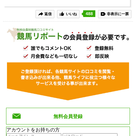
488
返信
いいね
非表示に一票
無料会員登録
アカウントをお持ちの方