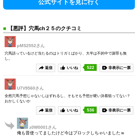
公式サイトを見に行く
■
【悪評】穴馬ch２５のクチコミ
pMS2552
さん
穴馬語っているけど当たるのはトリガミばかり、大半は不的中で謝罪も無
し。
522
返信
いいね
非表示に一票
U7V9560
さん
全然穴馬予想じゃないしはずれるし、そもそも予想が硬い決着狙ってない？
おかしくないか
536
返信
いいね
非表示に一票
z0W0001
さん
俺も昔使ってましたけど今はブロックしちゃいましたｗ