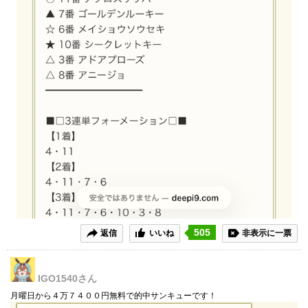
505
返信
いいね
非表示に一票
IGO1540
さん
月曜日から４万７４００円無料で的中サンキューです！