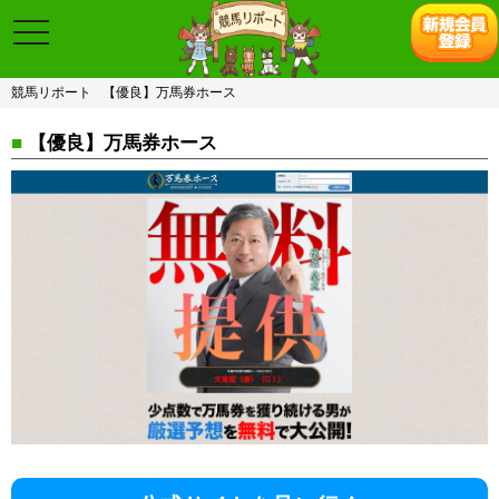
toggle
navigation
競馬リポート
【優良】万馬券ホース
■
【優良】万馬券ホース