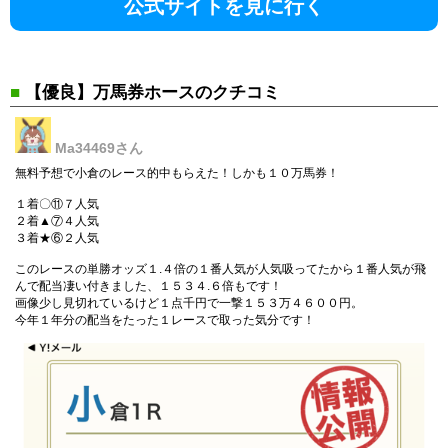
公式サイトを見に行く
■
【優良】万馬券ホースのクチコミ
Ma34469
さん
無料予想で小倉のレース的中もらえた！しかも１０万馬券！
１着〇⑪７人気
２着▲⑦４人気
３着★⑥２人気
このレースの単勝オッズ１.４倍の１番人気が人気吸ってたから１番人気が飛
んで配当凄い付きました、１５３４.６倍もです！
画像少し見切れているけど１点千円で一撃１５３万４６００円。
今年１年分の配当をたった１レースで取った気分です！