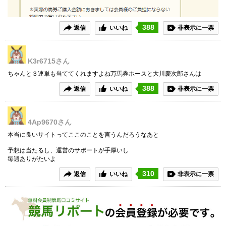
388
返信
いいね
非表示に一票
K3r6715
さん
ちゃんと３連単も当ててくれますよね万馬券ホースと大川慶次郎さんは
388
返信
いいね
非表示に一票
4Ap9670
さん
本当に良いサイトってここのことを言うんだろうなあと
予想は当たるし、運営のサポートが手厚いし
毎週ありがたいよ
310
返信
いいね
非表示に一票