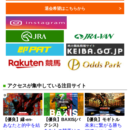
退会希望はこちらから
■
アクセスが集中している注目サイト
【優良】縁-en-
【優良】BAXIS(バ
【優良】モギトル
クシス)
あなたと的中を結
未来に繋がる勝ち