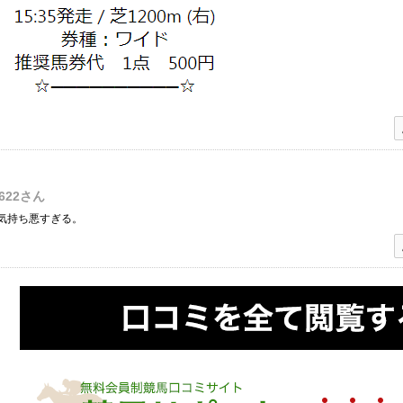
622
さん
気持ち悪すぎる。