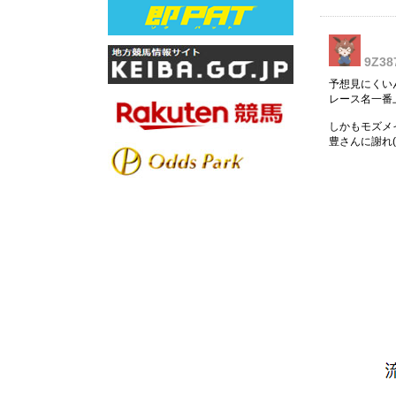
9Z38
予想見にくい
レース名一番
しかもモズメ
豊さんに謝れ(