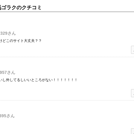
馬ゴラクのクチコミ
329
さん
けどこのサイト大丈夫？？
957
さん
いし外してるしいいところがない！！！！！！！
395
さん