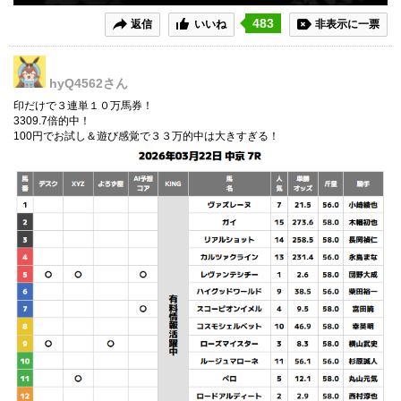
483
返信
いいね
非表示に一票
hyQ4562
さん
印だけで３連単１０万馬券！
3309.7倍的中！
100円でお試し＆遊び感覚で３３万的中は大きすぎる！