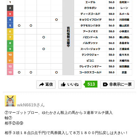
513
返信
いいね
非表示に一票
wkN6619
さん
⑦マーゴットブロー、ゆたかさん鞍上の馬から３連単マルチ購入
軸⑦
相手②④⑨
相手３頭１８点(1点千円)で馬券購入して８万１８００円払戻しは大きい！