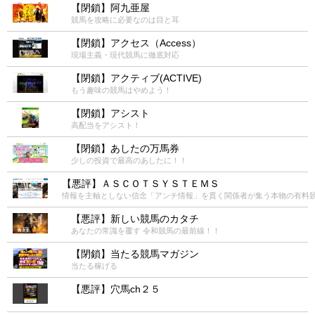
【閉鎖】阿九亜屋
競馬を攻略に必要なのは目と耳
【閉鎖】アクセス（Access）
現場主義・現代競馬に徹底対応
【閉鎖】アクティブ(ACTIVE)
もう趣味の競馬はやめよう！
【閉鎖】アシスト
高配当をアシスト！
【閉鎖】あしたの万馬券
少しの投資で最高のあしたに！！
【悪評】ＡＳＣＯＴＳＹＳＴＥＭＳ
情報を主軸としない信念「アンチ情報」を貫く関係者が集う本物の有料
【悪評】新しい競馬のカタチ
あなたの常識を覆す 令和競馬の最前線！！
【閉鎖】当たる競馬マガジン
当たる稼げる
【悪評】穴馬ch２５