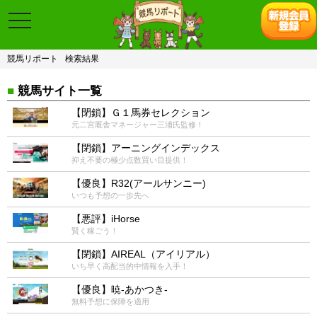
toggle
navigation
競馬リポート
検索結果
■
競馬サイト一覧
【閉鎖】Ｇ１馬券セレクション
元二宮厩舎マネージャー三浦氏監修！
【閉鎖】アーニングインデックス
抑え不要の極少点数買い目提供！
【優良】R32(アールサンニー)
いつも予想の一歩先へ
【悪評】iHorse
賢く稼ごう！
【閉鎖】AIREAL（アイリアル）
いち早く高配当的中情報を入手！
【優良】暁-あかつき-
無料予想に保障を適用