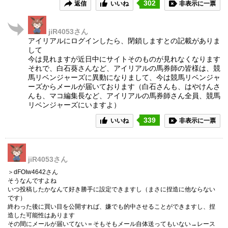
302
返信
いいね
非表示に一票
jiR4053
さん
アイリアルにログインしたら、閉鎖しますとの記載がありま
して
今は見れますが近日中にサイトそのものが見れなくなります
それで、白石葵さんなど、アイリアルの馬券師の皆様は、競
馬リベンジャーズに異動になりまして、今は競馬リベンジャ
ーズからメールが届いております（白石さんも、はやけんさ
んも、マコ編集長など、アイリアルの馬券師さん全員、競馬
リベンジャーズにいますよ）
339
いいね
非表示に一票
jiR4053
さん
＞dFOIw4642さん
そうなんですよね
いつ投稿したかなんて好き勝手に設定できますし（まさに捏造に他ならない
です）
終わった後に買い目を公開すれば、嫌でも的中させることができますし、捏
造した可能性はあります
その間にメールが届いてない＝そもそもメール自体送ってもいない→レース