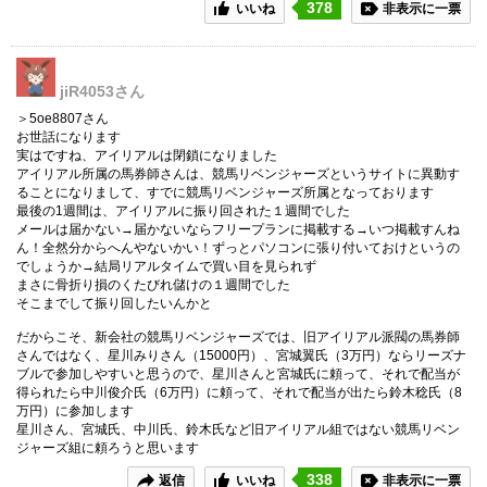
378
いいね
非表示に一票
jiR4053
さん
＞5oe8807さん
お世話になります
実はですね、アイリアルは閉鎖になりました
アイリアル所属の馬券師さんは、競馬リベンジャーズというサイトに異動す
ることになりまして、すでに競馬リベンジャーズ所属となっております
最後の1週間は、アイリアルに振り回された１週間でした
メールは届かない→届かないならフリープランに掲載する→いつ掲載すんね
ん！全然分からへんやないかい！ずっとパソコンに張り付いておけというの
でしょうか→結局リアルタイムで買い目を見られず
まさに骨折り損のくたびれ儲けの１週間でした
そこまでして振り回したいんかと
だからこそ、新会社の競馬リベンジャーズでは、旧アイリアル派閥の馬券師
さんではなく、星川みりさん（15000円）、宮城翼氏（3万円）ならリーズナ
ブルで参加しやすいと思うので、星川さんと宮城氏に頼って、それで配当が
得られたら中川俊介氏（6万円）に頼って、それで配当が出たら鈴木稔氏（8
万円）に参加します
星川さん、宮城氏、中川氏、鈴木氏など旧アイリアル組ではない競馬リベン
ジャーズ組に頼ろうと思います
338
返信
いいね
非表示に一票