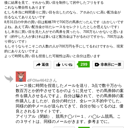
後に結果を見て、それから買い目を制作して的中したフリをする
これなら整合性もあります
むしろ本当に時間通りに買い目を出したのなら、アホみたいに高い配当金が
出るなんてありえないです
8月31日の中井の買い目は船橋7Rで700万の馬券だったんです（おかしいです
よね。あえて高い配当金が出たレースをセレクトしたとしか思えないです）
もし本当に買い目を見た人がその馬券を買ったら、700万もいかないと思いま
す（的中した人が多ければ多いほど配当金は下がるわけですから。700万はあ
り得ないです）
もしそうならそこそこの人数の人が700万円を手にしてるわけですから、現実
的にありえないですよ
よって時間も買い目も捏造した可能性は高いと自分は思います
299
返信
いいね
非表示に一票
dFOIw4642
さん
レース後に時間を捏造したメールを送り、3点で数十万から
数百万とか的中させてるかのように見せて、その馬券師の案
件を購入させるんですよ。自分は騙されて、その馬券師の案
件購入しましたが、自分の時だけ、全レース不的中でした。
同様の的中メールが送られてきて、自分が知ってるのは、優
良とされる３サイトです。
アイリアル（閉鎖）、競馬ナ◯バー１、ハ◯レム競馬。こ
の３サイトは、同様のメールがきます。参考までに。