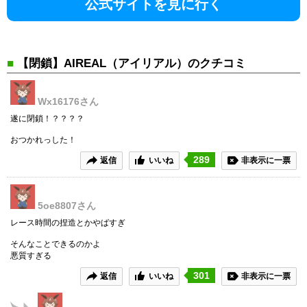
公式サイトを見に行く
■
【閉鎖】AIREAL（アイリアル）のクチコミ
Wx16176
さん
遂に閉鎖！？？？？
おつかれっした！
289
返信
いいね
非表示に一票
5oe8807
さん
レース時間の捏造とかやばすぎ
そんなことできるのかよ
悪質すぎる
301
返信
いいね
非表示に一票