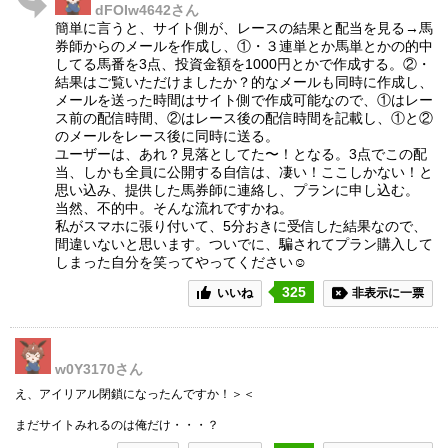
dFOIw4642
さん
簡単に言うと、サイト側が、レースの結果と配当を見る→馬
券師からのメールを作成し、①・３連単とか馬単とかの的中
してる馬番を3点、投資金額を1000円とかで作成する。②・
結果はご覧いただけましたか？的なメールも同時に作成し、
メールを送った時間はサイト側で作成可能なので、①はレー
ス前の配信時間、②はレース後の配信時間を記載し、①と②
のメールをレース後に同時に送る。
ユーザーは、あれ？見落としてた〜！となる。3点でこの配
当、しかも全員に公開する自信は、凄い！ここしかない！と
思い込み、提供した馬券師に連絡し、プランに申し込む。
当然、不的中。そんな流れですかね。
私がスマホに張り付いて、5分おきに受信した結果なので、
間違いないと思います。ついでに、騙されてプラン購入して
しまった自分を笑ってやってください☺
325
いいね
非表示に一票
w0Y3170
さん
え、アイリアル閉鎖になったんですか！＞＜
まだサイトみれるのは俺だけ・・・？