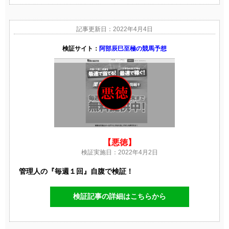
記事更新日：2022年4月4日
検証サイト：
阿部辰巳至極の競馬予想
【悪徳】
検証実施日：2022年4月2日
管理人の『毎週１回』自腹で検証！
検証記事の詳細はこちらから