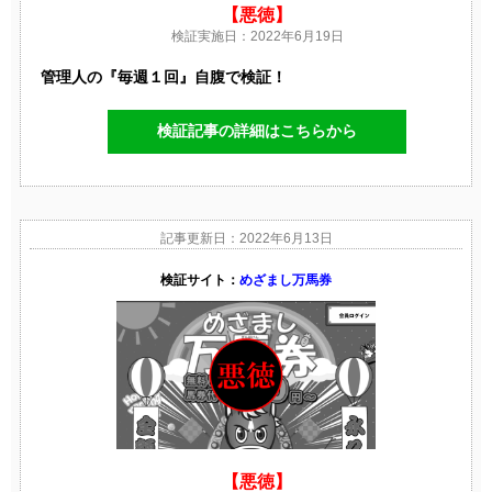
【悪徳】
検証実施日：2022年6月19日
管理人の『毎週１回』自腹で検証！
検証記事の詳細はこちらから
記事更新日：2022年6月13日
検証サイト：
めざまし万馬券
【悪徳】