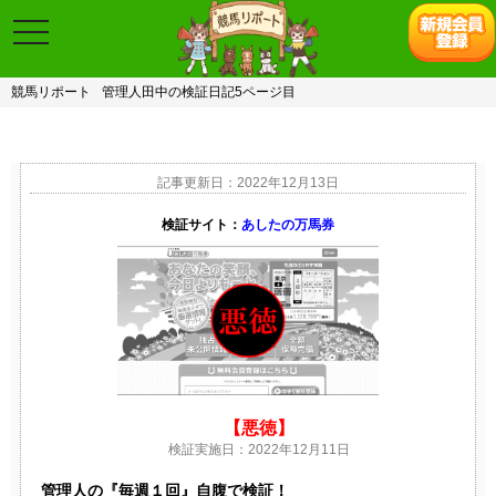
toggle
navigation
競馬リポート
管理人田中の検証日記5ページ目
記事更新日：2022年12月13日
検証サイト：
あしたの万馬券
【悪徳】
検証実施日：2022年12月11日
管理人の『毎週１回』自腹で検証！