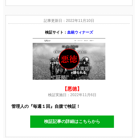
記事更新日：2022年11月10日
検証サイト：
血統ウィナーズ
【悪徳】
検証実施日：2022年11月6日
管理人の『毎週１回』自腹で検証！
検証記事の詳細はこちらから