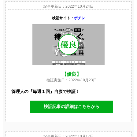
記事更新日：2022年10月24日
検証サイト：
ポチレ
【優良】
検証実施日：2022年10月23日
管理人の『毎週１回』自腹で検証！
検証記事の詳細はこちらから
記事更新日：2022年10月17日