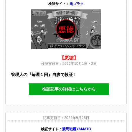
検証サイト：
馬ゴラク
【悪徳】
検証実施日：2022年10月1日・2日
管理人の『毎週１回』自腹で検証！
検証記事の詳細はこちらから
記事更新日：2022年9月26日
検証サイト：
競馬戦艦YAMATO