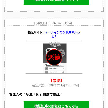
記事更新日：2022年11月24日
検証サイト：
オールインワン競馬マルっ
と！
【悪徳】
検証実施日：2022年11月20日・24日
管理人の『毎週１回』自腹で検証！
検証記事の詳細はこちらから