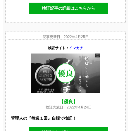
検証記事の詳細はこちらから
記事更新日：2022年4月25日
検証サイト：
イマカチ
【優良】
検証実施日：2022年4月24日
管理人の『毎週１回』自腹で検証！