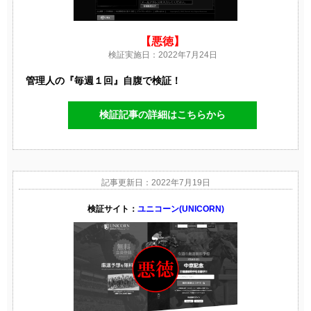
【悪徳】
検証実施日：2022年7月24日
管理人の『毎週１回』自腹で検証！
検証記事の詳細はこちらから
記事更新日：2022年7月19日
検証サイト：
ユニコーン(UNICORN)