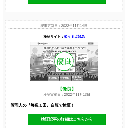
記事更新日：2022年11月14日
検証サイト：
楽々３点競馬
【優良】
検証実施日：2022年11月13日
管理人の『毎週１回』自腹で検証！
検証記事の詳細はこちらから