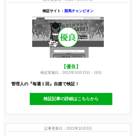
検証サイト：
競馬チャンピオン
【優良】
検証実施日：2022年10月15日・16日
管理人の『毎週１回』自腹で検証！
検証記事の詳細はこちらから
記事更新日：2022年10月3日