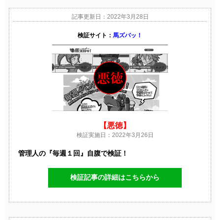
記事更新日：2022年3月28日
検証サイト：
馬ズバッ！
【悪徳】
検証実施日：2022年3月26日
管理人の『毎週１回』自腹で検証！
検証記事の詳細はこちらから