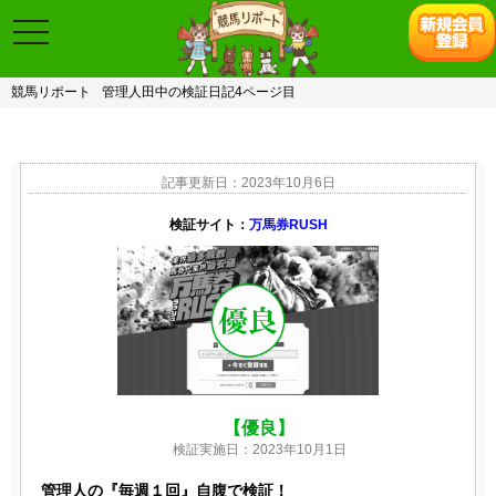
toggle
navigation
競馬リポート
管理人田中の検証日記4ページ目
記事更新日：2023年10月6日
検証サイト：
万馬券RUSH
【優良】
検証実施日：2023年10月1日
管理人の『毎週１回』自腹で検証！