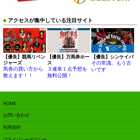
■
アクセスが集中している注目サイト
【優良】競馬リベン
【優良】万馬券ホー
【優良】シンケイバ
ジャーズ
ス
その常識、もう古
馬券の買い方から
３連単１点予想を
いです
教えます！！
無料公開！
HOME
お問い合わせ
利用規約
プライバシーポリシー