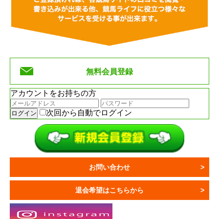
無料会員登録
アカウントをお持ちの方
次回から自動でログイン
お問い合わせ
退会希望はこちらから