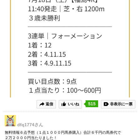
515
返信
いいね
非表示に一票
dfq1774
さん
無料情報６点予想（１点１０００円馬券購入）合計６千円の馬券代で
２万２０００円当たりました！