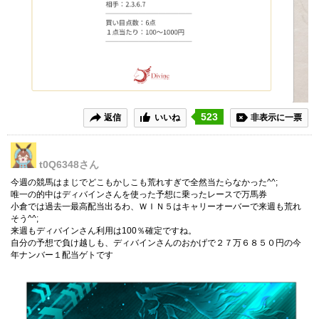
523
返信
いいね
非表示に一票
t0Q6348
さん
今週の競馬はまじでどこもかしこも荒れすぎで全然当たらなかった^^;
唯一の的中はディバインさんを使った予想に乗ったレースで万馬券
小倉では過去一最高配当出るわ、ＷＩＮ５はキャリーオーバーで来週も荒れ
そう^^;
来週もディバインさん利用は100％確定ですね。
自分の予想で負け越しも、ディバインさんのおかげで２７万６８５０円の今
年ナンバー１配当ゲトです