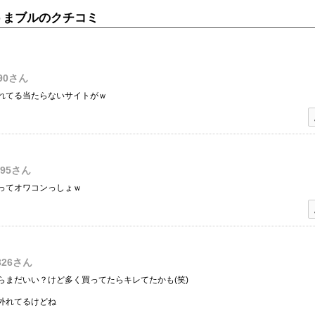
うまブルのクチコミ
90
さん
れてる当たらないサイトがｗ
695
さん
ってオワコンっしょｗ
326
さん
らまだいい？けど多く買ってたらキレてたかも(笑)
外れてるけどね