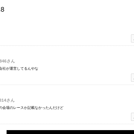
846
さん
会社が運営してるんやな
814
さん
の会場のレースか記載なかったんだけど