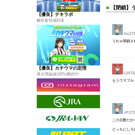
カチウマの定理
■
【閉鎖】
はコチラから
【優良】テキラボ
解折新領域到達
Iic27
うわｗ閉鎖さ
【優良】カチウマの定理
IJ47
算出理論値100%継続中!
もうウマブル
rPJ7
この点数だか
どっちにしろ