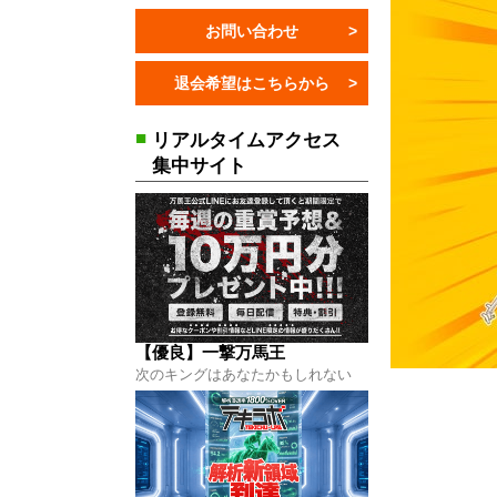
お問い合わせ
退会希望はこちらから
】一撃万馬王
はコチラから
■
リアルタイムアクセス
集中サイト
】テキラボ
はコチラから
【優良】一撃万馬王
次のキングはあなたかもしれない