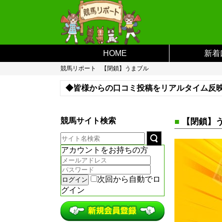
HOME
新着
競馬リポート
【閉鎖】うまブル
◆皆様からの口コミ投稿をリアルタイム反
※登録がない予想サイトなどがあればお問
競馬サイト検索
■
【閉鎖】
アカウントをお持ちの方
次回から自動でロ
グイン