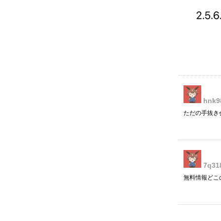
hnk9
ただの手抜き
7q31
無料情報どこ