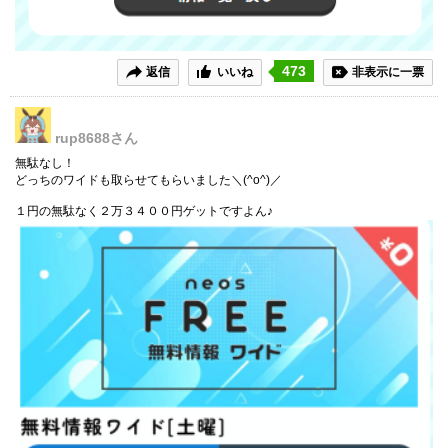
473
返信
いいね
非表示に一票
rup8688
さん
無駄なし！
どっちのワイドも取らせてもらいました＼(^o^)／
１円の無駄なく２万３４００円ゲットですよん♪