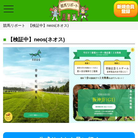
toggle
navigation
競馬リポート
【検証中】neos(ネオス)
■
【検証中】neos(ネオス)