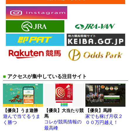
■
アクセスが集中している注目サイト
【優良】うま遊勝
【優良】大当たり競
【優良】馬蹄
馬
遊んで当てるうま
家でも稼げ月収２
コレが競馬情報の
く勝つ
００万円越え！
最高峰