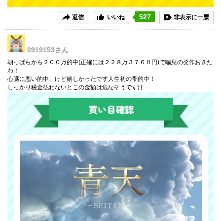
527
返信
いいね
非表示に一票
0919153
さん
朝っぱらから２００万的中(正確には２２８万３７６０円)で喘息の発作おきた
わ！
心臓に悪い的中、けど嬉しかったです人生初の帯的中！
しっかり税金払わないとこの金額は危なそうです汗