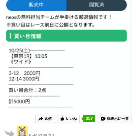
357
返信
いいね
非表示に一票
FvM5188
さん