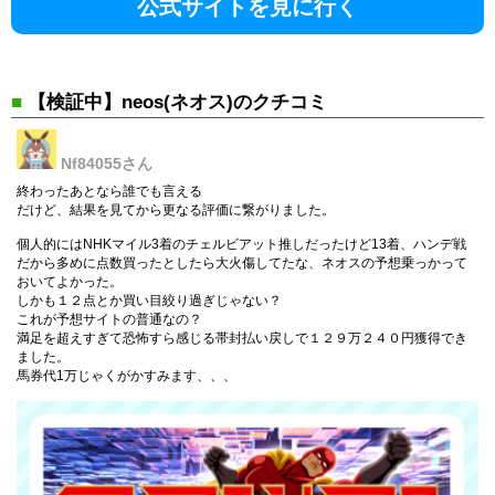
公式サイトを見に行く
■
【検証中】neos(ネオス)のクチコミ
Nf84055
さん
終わったあとなら誰でも言える
だけど、結果を見てから更なる評価に繋がりました。
個人的にはNHKマイル3着のチェルビアット推しだったけど13着、ハンデ戦
だから多めに点数買ったとしたら大火傷してたな、ネオスの予想乗っかって
おいてよかった。
しかも１２点とか買い目絞り過ぎじゃない？
これが予想サイトの普通なの？
満足を超えすぎて恐怖すら感じる帯封払い戻しで１２９万２４０円獲得でき
ました。
馬券代1万じゃくがかすみます、、、