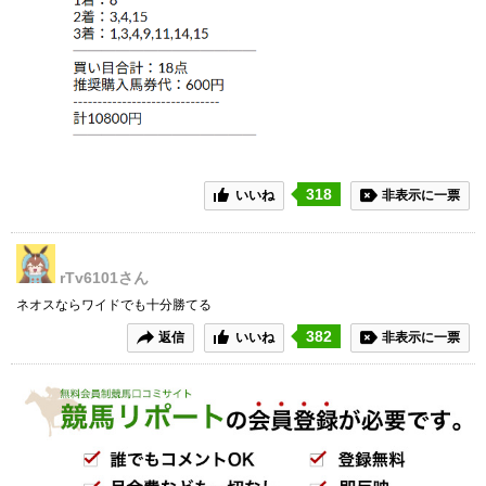
318
いいね
非表示に一票
rTv6101
さん
ネオスならワイドでも十分勝てる
382
返信
いいね
非表示に一票