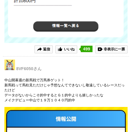
499
返信
いいね
非表示に一票
8VF6050
さん
中山開幕週の新馬戦で万馬券ゲット！
新馬戦って馬柱見ただけじゃ予想なんてできないし敬遠しているレースだっ
たけど
データがないからこそ的中するとＧ１的中よりも嬉しかったな
メイクデビュー中山で１９万１０４０円的中