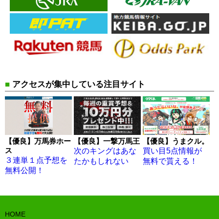
■
アクセスが集中している注目サイト
【優良】万馬券ホー
【優良】一撃万馬王
【優良】うまクル。
ス
次のキングはあな
買い目5点情報が
３連単１点予想を
たかもしれない
無料で貰える！
無料公開！
HOME