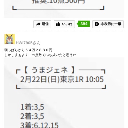
394
返信
いいね
非表示に一票
HWi7965
さん
朝っぱらから５４万２８８０円！
しかしまぁよくこの点数でぶち抜いたと思うわ！