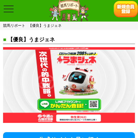
toggle
navigation
競馬リポート
【優良】うまジェネ
■
【優良】うまジェネ