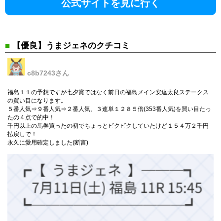
公式サイトを見に行く
■
【優良】うまジェネのクチコミ
c8b7243
さん
福島１１の予想ですが七夕賞ではなく前日の福島メイン安達太良ステークス
の買い目になります。
５番人気⇒９番人気⇒２番人気、３連単１２８５倍(353番人気)を買い目たっ
たの４点で的中！
千円以上の馬券買ったの初でちょっとビクビクしていたけど１５４万２千円
払戻しで！
永久に愛用確定しました(断言)