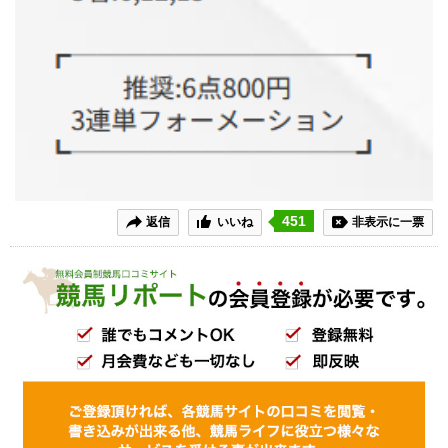
451
返信
いいね
非表示に一票