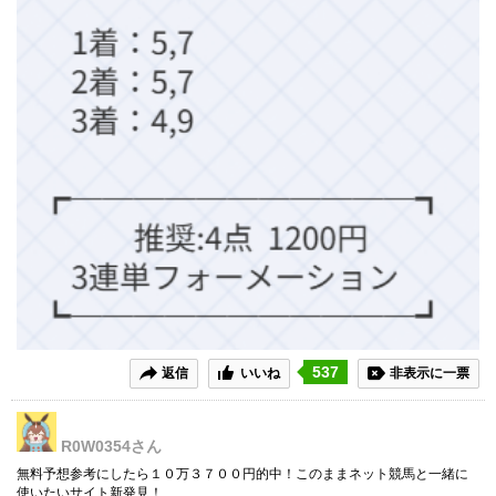
537
返信
いいね
非表示に一票
R0W0354
さん
無料予想参考にしたら１０万３７００円的中！このままネット競馬と一緒に
使いたいサイト新発見！