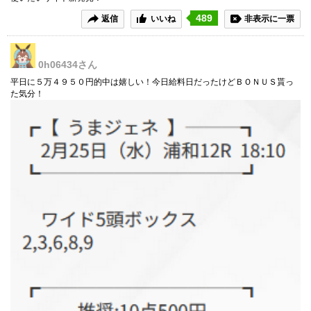
489
返信
いいね
非表示に一票
0h06434
さん
平日に５万４９５０円的中は嬉しい！今日給料日だったけどＢＯＮＵＳ貰っ
た気分！