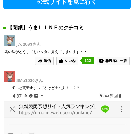
公式サイトを見に行く
■
【閉鎖】うまＬＩＮＥのクチコミ
j7o2063
さん
馬の絵がどうしてもバッタに見えてしまいます・・・
113
返信
いいね
非表示に一票
8Mu1030
さん
ここずっと更新止まってるけど大丈夫！！？？