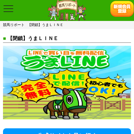
toggle
navigation
競馬リポート
【閉鎖】うまＬＩＮＥ
■
【閉鎖】うまＬＩＮＥ