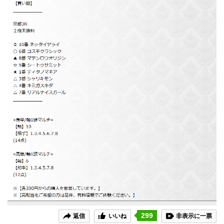
299
返信
いいね
非表示に一票