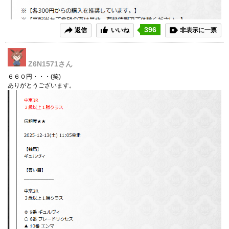
396
返信
いいね
非表示に一票
Z6N1571
さん
６６０円・・・(笑)
ありがとうございます。