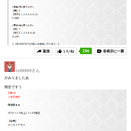
296
返信
いいね
非表示に一票
tx66669
さん
がみりましたあ
残念ですう