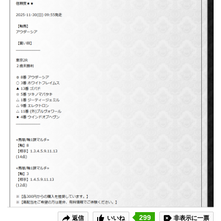
299
返信
いいね
非表示に一票