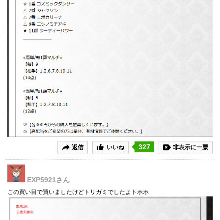
327
返信
いいね
非表示に一票
EXP5921
さん
この買い目で買いましたけどトリガミでしたよトホホ