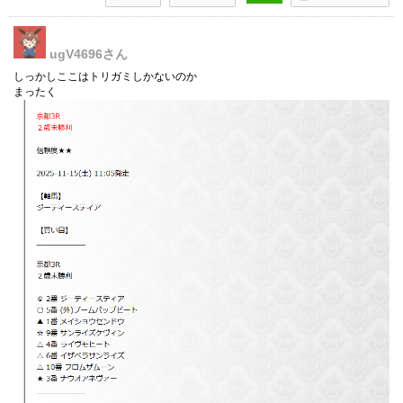
ugV4696
さん
しっかしここはトリガミしかないのか
まったく