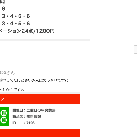
955
さん
的中してたけどさいきんはめっきりですね
わりかもですね