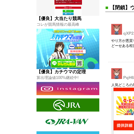
カチウマの定理
■
【閉鎖】
はコチラから
【優良】大当たり競馬
コレが競馬情報の最高峰
qXP2
やり方が悪質
どーせある程
【優良】カチウマの定理
PqH6
算出理論値100%継続中!
人気どころの