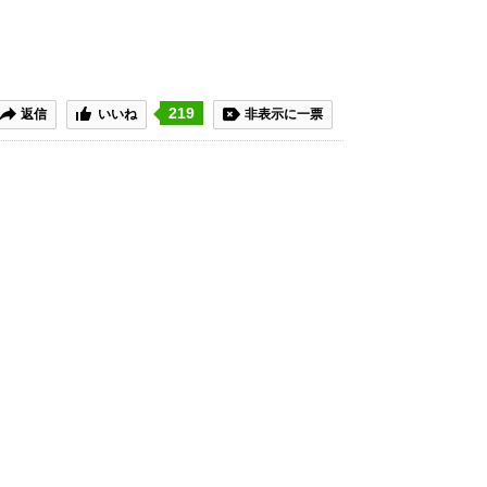
219
返信
いいね
非表示に一票