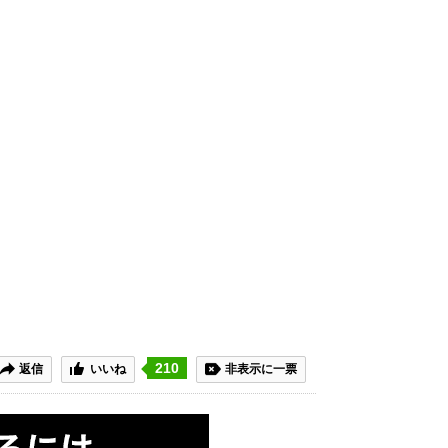
210
返信
いいね
非表示に一票