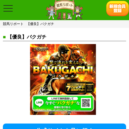
toggle
navigation
競馬リポート
【優良】バクガチ
■
【優良】バクガチ