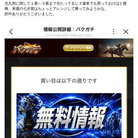
北九州に関して１着～３着まで当たってるし３連単でも買っておけばと後
悔、来週の七夕賞はちょっとアレンジして勝ってみようかな。
的中ありがとうございました。