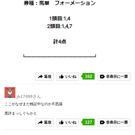
162
返信
いいね
非表示に一票
jb17499
さん
ここがなぜまだ検証中なのか不思議
悪評まっしぐらかと
127
返信
いいね
非表示に一票