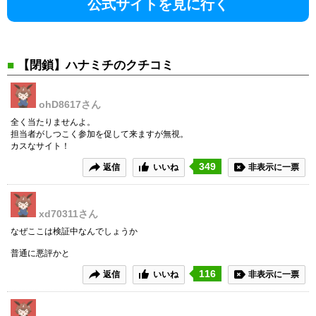
公式サイトを見に行く
■
【閉鎖】ハナミチのクチコミ
ohD8617
さん
全く当たりませんよ。
担当者がしつこく参加を促して来ますが無視。
カスなサイト！
349
返信
いいね
非表示に一票
xd70311
さん
なぜここは検証中なんでしょうか
普通に悪評かと
116
返信
いいね
非表示に一票