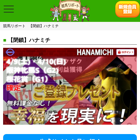
toggle
navigation
競馬リポート
【閉鎖】ハナミチ
■
【閉鎖】ハナミチ