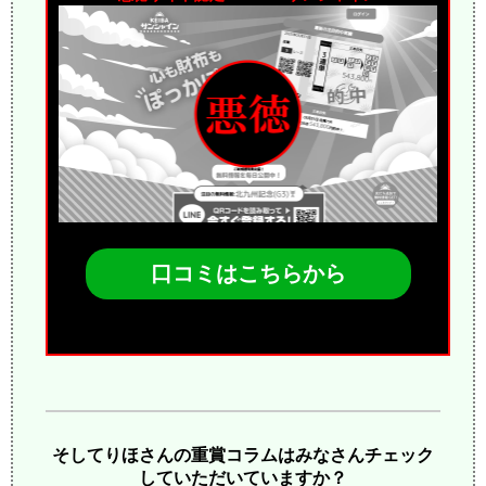
口コミはこちらから
そしてりほさんの重賞コラムはみなさんチェック
していただいていますか？