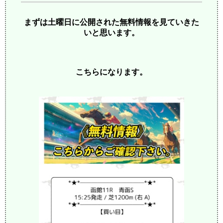
まずは土曜日に公開された無料情報を見ていきた
いと思います。
こちらになります。