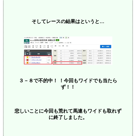
そしてレースの結果はというと…
３－８で不的中！ ！今回もワイドでも当たら
ず！！
悲しいことに今回も荒れて馬連もワイドも取れず
に終了しました。