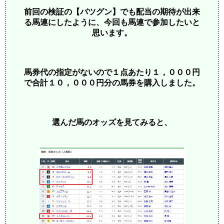
前回の検証の【バツグン】でも配当の期待が出来
る馬連にしたように、今回も馬連で参加したいと
思います。
馬券代の指定がないので１点あたり１，０００円
で合計１０，０００円分の馬券を購入しました。
選んだ馬のオッズを見てみると、