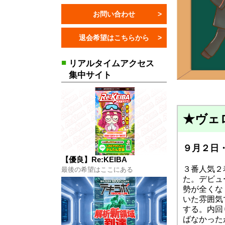
お問い合わせ
退会希望はこちらから
Re:KEIBA
はコチラから
■
リアルタイムアクセス
集中サイト
★ヴェ
】テキラボ
９月２日・
はコチラから
【優良】Re:KEIBA
３番人気２
最後の希望はここにある
た。デビュ
勢が全くな
いた雰囲気
する。内回
ばなかった