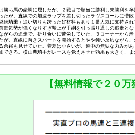
は勝ち馬の豪脚に屈したが、２戦目で順当に勝利し未勝利を卒
ったが、直線での加速ラップを差し切ったラヴスコールに惜敗
継続騎乗＋追い切りも跨った好材料もあり１番人気に支持され
前進気勢が強くなりすぎ鞍上が手綱を引っ張り通しの追走となっ
ながらの追走で、折り合いに苦労していた。３コーナーから漸
たが、直線に向きスパートを開始するとやや鈍い反応ながら、
る余裕も見せていた。着差は小さいが、道中の無駄な力みがあ
価できる。横山典騎手がレースを覚えさせた効果も大きく、ま
【無料情報で２０万