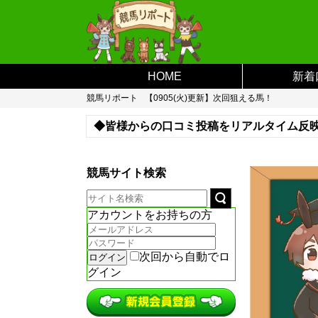
HOME
新着
競馬リポート
【0905(火)更新】次回狙える馬！
◆皆様からの口コミ投稿をリアルタイム反
※登録がない予想サイトなどがあればお問
競馬サイト検索
アカウントをお持ちの方
次回から自動でロ
グイン