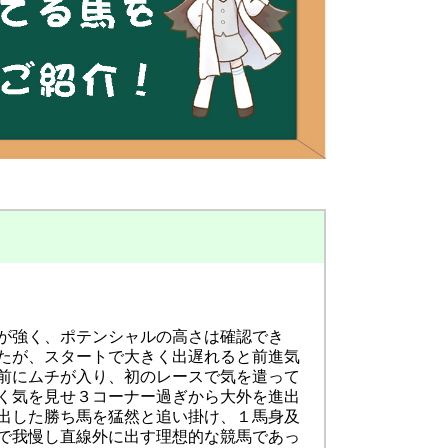
が強く、ポテンシャルの高さは確認でき
たが、スタートで大きく出遅れると前進気
前にムチが入り、初のレースで気を遣って
く気を見せ３コーナー過ぎから大外を進出
出した勝ち馬を猛然と追い掛け、１馬身及
で我慢し直線外に出す理想的な競馬であっ