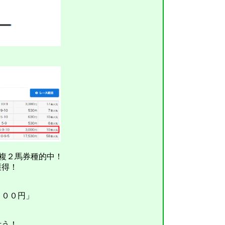
連複２馬券種的中！
獲得！
１００円」
叶う！