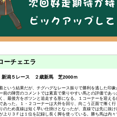
ローチェエラ
新潟５レース ２歳新馬 芝2000ｍ
着という結果だが、チグハグなレース振りで勝利を逃した印象
ー前の陣営のコメントでは素直で乗りやすい馬との評価であっ
く、最後方をポツンと追走する形になる。１コーナーを迎える
であった。１・２コーナーは大外を回り、向こう正面で漸く行
りのため直線は短く早い仕掛けとなったが、直線では先に抜け
が上り３Ｆは１位を記録し長く脚を使っている。勝ち馬は内々