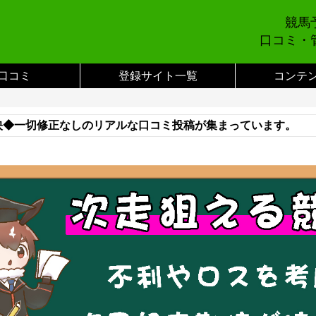
競馬
口コミ・
口コミ
登録サイト一覧
コンテ
映◆一切修正なしのリアルな口コミ投稿が集まっています。
い合わせまでご連絡をお願いします。※