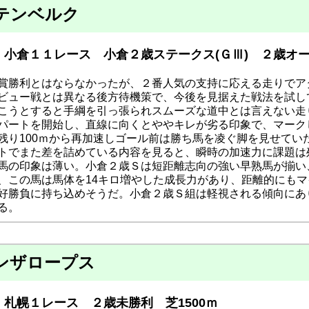
テンベルク
小倉１１レース 小倉２歳ステークス(ＧⅢ) ２歳オープ
賞勝利とはならなかったが、２番人気の支持に応える走りでア
ビュー戦とは異なる後方待機策で、今後を見据えた戦法を試し
こうとすると手綱を引っ張られスムーズな道中とは言えない走
パートを開始し、直線に向くとややキレが劣る印象で、マーク
残り100ｍから再加速しゴール前は勝ち馬を凌ぐ脚を見せてい
トでまた差を詰めている内容を見ると、瞬時の加速力に課題は
馬の印象は薄い。小倉２歳Ｓは短距離志向の強い早熟馬が揃い
、この馬は馬体を14キロ増やした成長力があり、距離的にも
好勝負に持ち込めそうだ。小倉２歳Ｓ組は軽視される傾向にあ
る。
ンザロープス
札幌１レース ２歳未勝利 芝1500ｍ