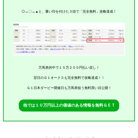
◎→〇→▲と、重い印を付けた３頭で「完全無料」攻略達成！
万馬券的中で１５万２００円払い戻し！
翌日のＧ１オークスも完全無料で攻略達成！！
Ｇ１日本ダービー開催日も万馬券狙う無料買い目公開！
他では１０万円以上の価値のある情報を無料ＧＥＴ