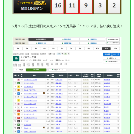
５月１８日(土)土曜日の東京メインで万馬券「１５０.２倍」払い戻し達成！