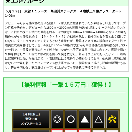
★エルゲルージ
５月１９日・京都１１レース 高瀬川ステークス ４歳以上３勝クラス ダート
1400ｍ
デビューから安定感抜群の走りを続け、２番人気に推されていたが素晴らしい走りでオープ
ン昇格を決めた。デビューから1800ｍ～2000ｍの芝戦を使われ惜しいレースが続いていた
が、５戦目のダート戦で初勝利を飾る。その後は1800ｍ→1600ｍ→1400ｍと徐々に距離を
縮めながらも好走を続け、【３・５・３・２】の戦績を残し、着外２回も５着と全く崩れて
いない。父・ドゥラメンテで芝でもという血統だが、母系はアメリカの砂血統でダート戦で
着実に成績を伸ばしている。今回は1400ｍ３戦目で先行から中団待機の脚質転換を試してい
た一戦で、中団後方寄りの内々で砂を被りながらも手応え抜群で直線に向くと、馬群を捌い
て脚を伸ばしゴール前で２頭の間を割って突き抜けた。着差はクビ差であったが２・３着馬
は展開有利に働いた先行馬で、４着以降には２馬身半の差を付けており、他の差し馬勢は届
かない中で差し切ったパフォーマンスは見事であった。脚質転換に成功し距離の融通性もあ
り、舞台を問わない安定感はオープンに上がっても好勝負に期待できそうだ。
【無料情報「一撃１５万円」獲得！】