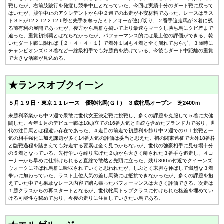
戦したが、右前肢跛行を発症し競争中止となっていた。今回は実績十分のダート戦に戻って
はいたが、競争中止のアクシデントから中２週での出走が不安材料であった。レースはラス
ト３Ｆが12.2-12.2-12.6秒と先手を奪ったミトノオーが逃げ切り、２番手追走馬が３着に残
る前有利の展開であったが、後方から馬群を捌いて上り最速をマークし勝ち馬にクビ差まで
迫った。重賞初制覇とはならなかったが、パフォーマンス的には最上位の評価ができる。乾
いたダート戦に限れば【２・４・４・１】で着外１回も４着と全く崩れておらず、３歳時に
チャンピオンズＣ３着など一線級相手でも好勝負を続けている。今後もダート中距離の重賞
で大きな活躍が見込める。
★ランスオブクイーン
５月１９日・東京１１レース 優駿牝馬(ＧⅠ) ３歳牝馬オープン 芝2400ｍ
未勝利卒業から中２週で果敢に世代女王決定戦に挑戦し、多くの課題を克服して５着に大健
闘した。今年１月のデビュー戦は18頭立ての16番人気と血統を含めたブランド力で劣り、世
代の注目馬とは程遠い存在であった。４走目の前走で初勝利を飾り中２週でのＧⅠ挑戦と一
気の相手強化に加え課題が多く14番人気の評価は妥当と思えた。初の関東遠征で大外18番枠
と臨戦過程を踏まえても好走する要素は全く見つからないが、世代の強豪相手に見せ場十分
の５着となっている。先行争いを繰り広げた２頭から大きく離された３番手を追走し、４コ
ーナーから早めに仕掛けられると直線で敢然と先頭に立った。残り300ｍ付近でクイーンズ
ウォークに並ばれ馬群に吸収されていくと思われたが、しぶとく末脚を伸ばして熾烈な３着
争いに加わっていた。ラスト上位人気の差し馬勢には抵抗できなかったが、多くの課題を抱
えていた中でも果敢なレース内容で踏ん張ったパフォーマンスは大きく評価できる。次走は
１勝クラスからの再スタートとなるが、世代牝馬トップクラスに付けられた格差を埋めてい
ける可能性を秘めており、今後の走りに注目していきたい馬である。