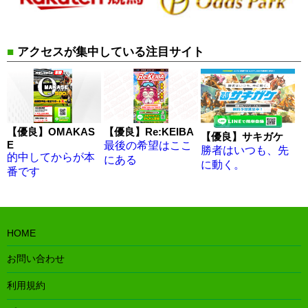
■
アクセスが集中している注目サイト
【優良】OMAKAS
【優良】Re:KEIBA
【優良】サキガケ
E
最後の希望はここ
勝者はいつも、先
的中してからが本
にある
に動く。
番です
HOME
お問い合わせ
利用規約