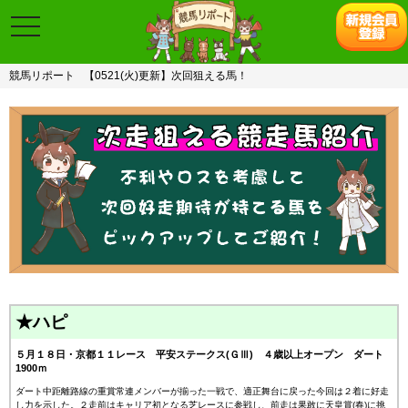
toggle
navigation
競馬リポート
【0521(火)更新】次回狙える馬！
★ハピ
５月１８日・京都１１レース 平安ステークス(ＧⅢ) ４歳以上オープン ダート
1900ｍ
ダート中距離路線の重賞常連メンバーが揃った一戦で、適正舞台に戻った今回は２着に好走
し力を示した。２走前はキャリア初となる芝レースに参戦し、前走は果敢に天皇賞(春)に挑