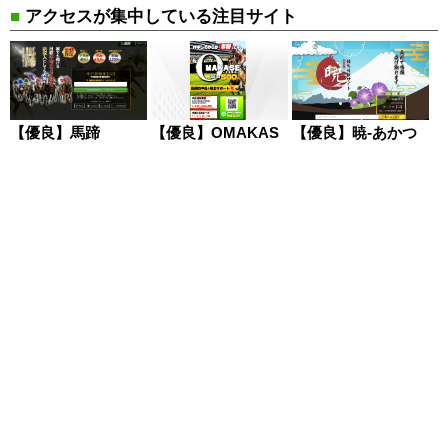
■
アクセスが集中している注目サイト
【優良】馬蹄
【優良】OMAKAS
【優良】暁-あかつ
E
き-
家でも稼げ月収２
的中してからが本
無料予想に保障を
００万円越え！
番です
適用
HOME
お問い合わせ
利用規約
プライバシーポリシー
競馬リポート