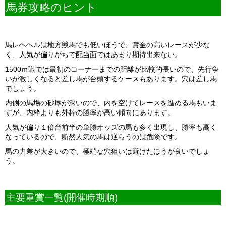
馬券攻略のヒント
馬レヘヘルは地方競馬でも低いほうで、賞金の高いレースが少な
く、人気が偏りがちで配当面ではあまり期待出来ない。
1500ｍ戦では最初のコーナーまでの距離が比較的長いので、先行争
いが激しくなると差し馬が台頭するケースもあります。穴は差し馬
でしょう。
内側の馬場の砂厚が深いので、内を空けてレースを進める馬もいま
すが、内枠よりも外枠の勝率が高い傾向にあります。
人気が偏り１倍台前半の単勝オッズの馬も多く出現し、勝率も高く
なっているので、断然人気の馬は逆らうのは危険です。
馬の力差が大きいので、極端な穴狙いは避けたほうが良いでしょ
う。
主要重賞一覧(開催時期順)