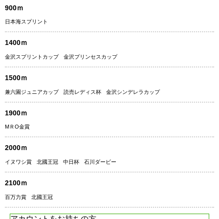
900ｍ
日本海スプリント
1400ｍ
金沢スプリントカップ
金沢プリンセスカップ
1500ｍ
兼六園ジュニアカップ
読売レディス杯
金沢シンデレラカップ
1900ｍ
МＲО金賞
2000ｍ
イヌワシ賞
北國王冠
中日杯
石川ダービー
2100ｍ
百万力賞
北國王冠
アカウントをお持ちの方