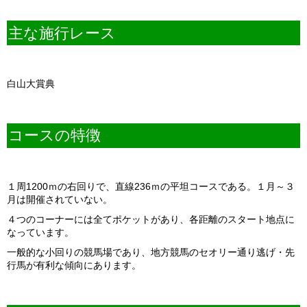
主な施行レース
白山大賞典
コースの特徴
１周1200ｍの右回りで、直線236ｍの平坦コースである。１月～３
月は開催されていない。
４つのコーナーには全てポケットがあり、各距離のスタート地点に
なっています。
一般的な小回りの競馬場であり、地方競馬のセオリー通り逃げ・先
行馬が有利な傾向にあります。