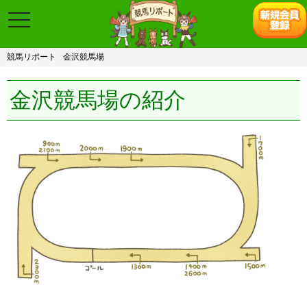
toggle
navigation
競馬リポート
金沢競馬場
金沢競馬場の紹介