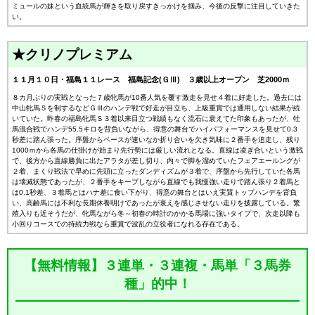
ミュールの妹という血統馬が輝きを取り戻すきっかけを掴み、今後の反撃に注目していきた
い。
★クリノプレミアム
１１月１０日・福島１１レース 福島記念(ＧⅢ) ３歳以上オープン 芝2000ｍ
８カ月ぶりの実戦となった７歳牝馬が10番人気を覆す激走を見せ４着に好走した。過去には
中山牝馬Ｓを制するなどＧⅢのハンデ戦で好走が目立ち、上級重賞では通用しない結果が続
いていた。昨春の福島牝馬Ｓ３着以来目立つ戦績もなく流石に衰えてた印象もあったが、牡
馬混合戦でハンデ55.5キロを背負いながら、得意の舞台でハイパフォーマンスを見せて0.3
秒差に踏ん張った。序盤からペースが速いなか折り合いを欠き気味に２番手を追走し、残り
1000ｍから各馬の仕掛けが始まり先行勢には厳しい流れとなる。直線は凌ぎ合いという激戦
で、後方から直線勝負に出たアラタが差し切り、内々で脚を溜めていたフェアエールングが
２着、まくり戦法で早めに先頭に立ったダンディズムが３着で、序盤から先行していた各馬
は壊滅状態であったが、２番手をキープしながら直線でも我慢強い走りで踏ん張り２着馬と
は0.1秒差、３着馬とはハナ差に食い下がり、得意の舞台とはいえ実質トップハンデを背負
い、高齢馬には不利な長期休養明けであったが衰えを感じさせない走りを披露している。繁
殖入りも近そうだが、牝馬ながら冬～初春の時計のかかる馬場に強いタイプで、次走以降も
小回りコースでの持続力戦なら重賞で波乱の立役者になれる存在である。
【無料情報】３連単・３連複・馬単「３馬券
種」的中！