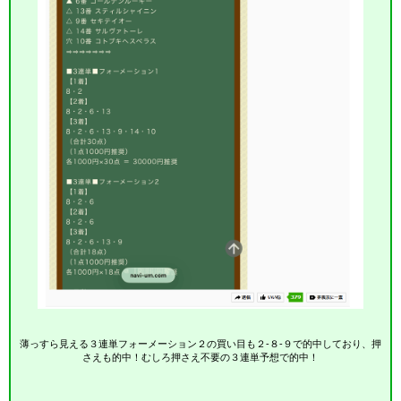
薄っすら見える３連単フォーメーション２の買い目も２-８-９で的中しており、押
さえも的中！むしろ押さえ不要の３連単予想で的中！