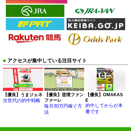
■
アクセスが集中している注目サイト
【優良】うまジェネ
【優良】逆境ファン
【優良】OMAKAS
ファーレ
E
次世代の的中戦略
的中してからが本
毎月30万円稼ぐ方
番です
法