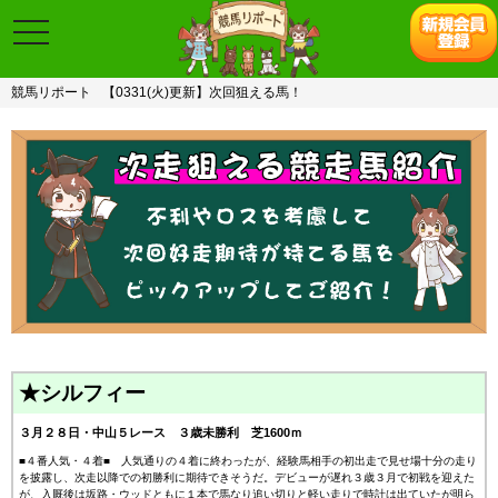
toggle
navigation
競馬リポート
【0331(火)更新】次回狙える馬！
★シルフィー
３月２８日・中山５レース ３歳未勝利 芝1600ｍ
■４番人気・４着■ 人気通りの４着に終わったが、経験馬相手の初出走で見せ場十分の走り
を披露し、次走以降での初勝利に期待できそうだ。デビューが遅れ３歳３月で初戦を迎えた
が、入厩後は坂路・ウッドともに１本で馬なり追い切りと軽い走りで時計は出ていたが明ら