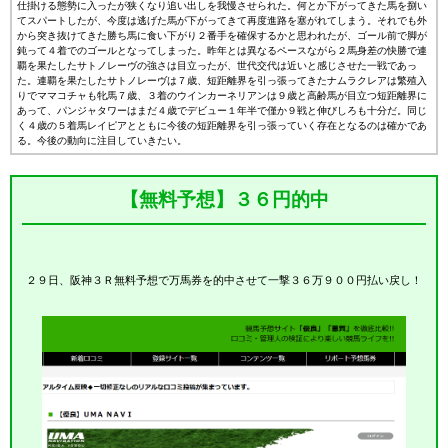
仕掛ける態勢に入ったが狭くなり追い出しを我慢させられた。何とか下がってきた馬を捌い
てスパートしたが、今度は逃げた馬が下がってきて再度進路を塞がれてしまう。それでも外
から突き抜けてきた勝ち馬に食い下がり２番手を確保するかと思われたが、ゴール前で脚が
鈍って４着でのゴールとなってしまった。昨年とは異なるペースながら２馬身差の快勝で連
覇を果たしたサトノレーヴの強さは目立ったが、世代交代は近いと感じさせた一戦であっ
た。連覇を果たしたサトノレーヴは７歳、短距離界を引っ張ってきたナムラクレアは繁殖入
りでママコチャも牝馬７歳、３着のウインカーネリアンは９歳と高齢馬が目立つ短距離界に
あって、パンジャタワーはまだ４歳でデビュー１年半で僅か９戦と伸びしろも十分だ。同じ
く４歳の５着馬レイピアとともに今後の短距離界を引っ張っていく存在となるのは確かであ
る。今後の動向に注目していきたい。
【無料予想】３６円的中
２９日、阪神３Ｒ無料予想で万馬券を的中させて一撃３６万９００円払い戻し！