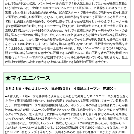
かに本数が不足な状況。メンバーレベルの低下で４番人気に推されてはいたが過信は禁物と
いう初陣であった。中山1600ｍコースでフルゲート16頭が揃い、２番枠からのスタートと
出遅れると包まれる危険性の高い枠順。案の定スタートで後手を踏んで馬群から置かれ後方
２番手からの厳しい位置取りとなる。しかし前進気勢を見せ向こう正面に入ると外目に出し
て徐々に先団との差を詰める。やや脚は使ってしまったが素晴らしい手応えで３コーナー過
ぎでは馬群の後方に取り付き４コーナーを迎えたが、前の馬が外に出した事で大外に振られ
直線入口ではかなり外を回るロスがあった。それでも直線に向きディー騎手がスパートの合
図を送ると一気の伸び脚を見せ、残り200ｍでは突き抜けそうな脚色で逃げ込みを図る勝ち
馬を猛追した。しかし追い不足の影響か坂を上がってからは脚が鈍り先行した各馬にも遅れ
をとって４着に敗れてしまった。初陣を飾るには至らなかったが、先行決着のなか他馬を大
きく上回る上り最速で後方から唯一上位争いを演じ、残り400ｍ～200ｍまでの11.6秒の区
間で一気に差を詰めたキレは十分に評価できる内容である。追い不足を含め不利な枠順での
出遅れと４コーナーでのロスが敗因でポテンシャルは各馬を凌いでいると感じさせた。仕上
げ途上の状態から次走では大きな上積みに期待でき初勝利の可能性は十分だ。
★マイユニバース
３月２８日・中山１１レース 日経賞(ＧⅡ) ４歳以上オープン 芝2500ｍ
■４番人気・１着■ 前走勝利時に次回狙える馬として紹介したマイユニバースが更なる進化
を見せて重賞初制覇を飾った。前走の湾岸Ｓでは味のある競馬で完勝してオープン昇格を果
たし、得意の中山コースで重賞初挑戦を迎える。ポテンシャルの高さは評価されていたが精
神的にモロさが残りスムーズな競馬ができないと崩れる危険を伴い、強さとモロさが同居す
るタイプである。近２走のように内枠から馬群で我慢させ折り合いを付ける事が好走条件と
なっていたが、今回は大外15番枠からのスタートで手の内に入れている横山典騎手の立ち回
りが注目された。やや寂しいメンバー構成となったＧⅠの前哨戦であったが、序盤からペー
スが上がりレースレベルは高くなる。1000ｍ通過は58.9秒で2000ｍ戦のような流れ。中盤
は13.0-12.8秒とラップは落ちたが、伏兵陣が早めの仕掛けで再度ペースが上がり残り1000