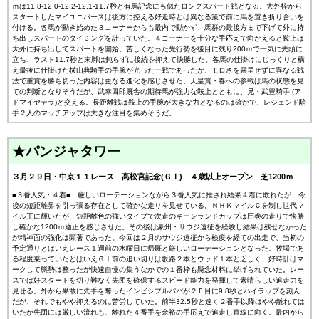
ｍは11.8-12.0-12.2-12.1-11.7秒と有馬記念にも似たロングスパート戦となる。大外枠から
スタートしたマイユニバースは後方に控える好走時とは異なる策で前に馬を置き折り合いを
付ける。各馬が動き始めた３コーナーからも最内で動かず、馬群の最後方まで下げて外に持
ち出しスパートのタイミングを計っていた。４コーナーを十分な手応えで向かえると鞍上は
大外に持ち出してスパートを開始。苦しくなった先行勢を後目に残り200ｍで一気に先頭に
立ち、ラスト11.7秒と末脚は鈍らずに後続を抑えて快勝した。各馬の仕掛けにじっくりと構
え最後に仕掛けた横山典騎手の手腕が光った一戦であったが、モロさを露呈せずに異なる戦
法で重賞を勝ち切った内容は更なる進化を感じさせた。天皇賞・春への参戦は馬の状態を見
ての判断となりそうだが、武幸四郎厩舎の期待馬が強力な鞍上とともに、兄・武豊騎手 (ア
ドマイヤテラ)と交える。長距離戦は鞍上の手腕が大きな力となるのは確かで、レジェンド騎
手２人のマッチアップは大きな注目を集めそうだ。
★パンジャタワー
３月２９日・中京１１レース 高松宮記念(ＧⅠ) ４歳以上オープン 芝1200ｍ
■３番人気・４着■ 厳しいローテーションながら３番人気に推され結果４着に敗れたが、今
後の短距離界を引っ張る存在として確かな走りを見せている。ＮＨＫマイルＣを制し世代マ
イル王に輝いたが、短距離色の強いタイプで次走のキーンランドカップは圧巻の走りで快勝
し確かな1200ｍ適正を感じさせた。その後は豪州・サウジ遠征を経験し結果は残せなかった
が精神面の強化は顕著であった。今回は２月のサウジ遠征から検疫を経ての出走で、当初の
予定通りとはいえレース１週前の水曜日に帰厩と厳しいローテーションとなった。牧場であ
る程度乗っていたとはいえＧⅠ前の追い切りは坂路２本とウッド１本と乏しく、好時計はマ
ークして態勢は整ったが快速自慢の集うなかでの１番枠も懸念材料に挙げられていた。レー
スでは好スタートを切り難なく先団を確保するスピード能力を発揮して素晴らしい追走力を
見せる。外から果敢に先手を奪ったインビシブルパパが２Ｆ目に9.8秒とハイラップを刻ん
だが、それでもやや抑えるのに苦労していた。前半32.5秒と速く２番手以降はやや離れては
いたが先団には厳しい流れも、離れた４番手を余裕の手応えで追走し直線に向く。最内から