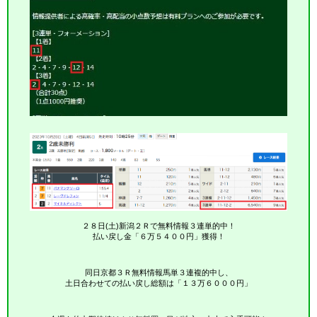
２８日(土)新潟２Ｒで無料情報３連単的中！
払い戻し金「６万５４００円」獲得！
同日京都３Ｒ無料情報馬単３連複的中し、
土日合わせての払い戻し総額は「１３万６０００円」