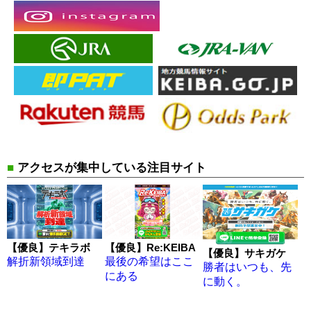
■
アクセスが集中している注目サイト
【優良】テキラボ
【優良】Re:KEIBA
【優良】サキガケ
解折新領域到達
最後の希望はここ
勝者はいつも、先
にある
に動く。