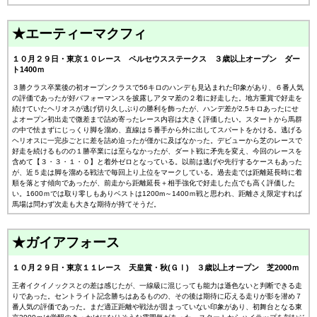
★エーティーマクフィ
１０月２９日・東京１０レース ペルセウスステークス ３歳以上オープン ダー
ト1400ｍ
３勝クラス卒業後の初オープンクラスで56キロのハンデも見込まれた印象があり、６番人気
の評価であったが好パフォーマンスを披露しアタマ差の２着に好走した。地方重賞で好走を
続けていたヘリオスが逃げ切り久しぶりの勝利を飾ったが、ハンデ差が2.5キロあったにせ
よオープン初出走で微差まで詰め寄ったレース内容は大きく評価したい。スタートから馬群
の中で怯まずにじっくり脚を溜め、直線は５番手から外に出してスパートをかける。逃げる
ヘリオスに一完歩ごとに差を詰め迫ったが僅かに及ばなかった。デビューから芝のレースで
好走を続けるものの１勝卒業には至らなかったが、ダート戦に矛先を変え、今回のレースを
含めて【３・３・１・０】と着外ゼロとなっている。以前は逃げや先行するケースもあった
が、近５走は脚を溜める戦法で毎回上り上位をマークしている。過去走では距離延長時に着
順を落とす傾向であったが、前走から距離延長＋相手強化で好走した点でも高く評価した
い。1600ｍでは取り零しもありベストは1200m～1400ｍ戦と思われ、距離さえ限定すれば
馬場は問わず次走も大きな期待が持てそうだ。
★ガイアフォース
１０月２９日・東京１１レース 天皇賞・秋(ＧⅠ) ３歳以上オープン 芝2000ｍ
王者イクイノックスとの差は感じたが、一線級に混じっても能力は遜色ないと判断できる走
りであった。セントライト記念勝ちはあるものの、その後は期待に応える走りが影を潜め７
番人気の評価であった。まだ適正距離や戦法が固まっていない印象があり、初舞台となる東