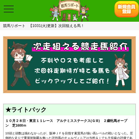
toggle
navigation
競馬リポート
【1031(火)更新】次回狙える馬！
★ライトバック
１０月２８日・東京１１レース アルテミスステークス(ＧⅢ) ２歳牝馬オープ
ン 芝1600ｍ
10頭と頭数は揃わなかったが、阪神ＪＦを目指す素質馬が揃い高レベルの戦いとなった。圧
倒的な走りで重賞初制覇を飾った評判馬のチェルヴィニアは当然ＧⅠでも主役級の評価であ