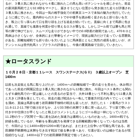
るが、３番人気に推されながら４着に敗れたこの馬も高いポテンシャルを感じさせた。前走
の新潟新馬戦で上り32.8秒をマークし、届きそうにない位置から突き抜けた走りが評価され
３番人気に推された。今回は一気の相手強化での初東京コースで未知の魅力が先行していた
ように感じていた。最内枠からのスタートでやや後手を踏み軽く促されると折り合いを欠
き、鞍上に引っ張られて口を割り頭を上げる追走が続いていた。直線に向くまで馬群に包ま
れ通しで、直線でも進路を何度か切り替えるロスが重なる。しかしゴール前では勝ち馬と同
等の脚で伸びており、スムーズな走りができない中での0.6秒差の敗戦であった。470キロと
馬体は小さくないが、全体的にまだ華奢なイメージで、現状は能力だけで走っている雰囲気
がある。距離短縮戦でも折り合いを欠いたように馬体面とともに気性の成長も欲しいが、ポ
テンシャルは世代牝馬トップクラスの評価をし、今後の重賞路線で注目していきたい。
★ロータスランド
１０月２８日・京都１１レース スワンステークス(ＧⅡ) ３歳以上オープン 芝
1400ｍ
以前も次走狙える馬に取り上げたが、1400ｍへの距離短縮で一変の走りを見せた。休み明け
であった前走の関屋記念は３番人気に推されながら12着に敗れ、今回はベスト条件にも関わ
らず６歳牝馬での一変は厳しいとの見るのが妥当で、大外18番という不利も重なり11番人気
と大きく評価を落としていた。前走の逃げ戦法から一転して最後方付近の内々でじっくり脚
を溜め、直線は馬群を縫う岩田康騎手独特の戦法も嵌ったが、先行した１・２着馬がラスト
11.6-11.2-11.7秒で抜け出すなか、上り33.5秒の末脚で３着に突っ込んだ。下り坂で勢いが
付きやや仕掛けが早くなったと鞍上がコメントしたようにゴール前は一杯になっていたが、
11.2秒のラップ区間で一気に差を詰めた加速力は素晴らしいものがあった。1600ｍ戦でも
好績を残しているが、年齢をを重ね能力を発揮できる距離範囲が狭くなっているのは当然
で、今回のように1400ｍ戦や1200ｍ戦であれば、まだまだ上位争いが可能な馬である。岩
田康騎手騎乗時は末脚を引き出す戦法で嵌る事が多々あり、引退が近いのは確かであるが現
役続行ならば、1400ｍ以下での岩田康騎手限定で狙ってみたい。