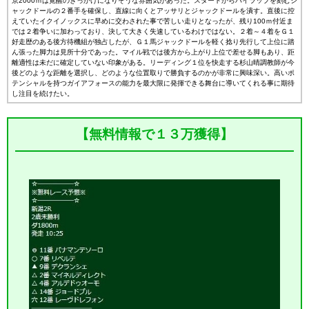
京2000ｍは覚醒のきっかけになりそうな雰囲気があった。スタートからハイラップを刻むジ
ャックドールの２番手を確保し、直線に向くとアッサリとジャックドールを潰す。直後に控
えていたイクイノックスに早めに交わされた事で苦しい走りとなったが、残り100ｍ付近ま
では２着争いに加わっており、決して大きく失速しているわけではない。２着～４着をＧ１
好走歴のある後方待機組が独占したが、Ｇ１馬ジャックドールを軽く捻り先行して上位に踏
ん張った脚力は見所十分であった。マイル戦では後方から上がり上位で差せる脚もあり、距
離適性は未だに確定していない印象がある。リーディング１位を快走する杉山晴調教師が今
後どのような距離を選択し、どのような位置取りで勝負するのかが非常に興味深い。高いポ
テンシャルを持つガイアフォースの能力を最大限に発揮できる舞台に導いてくれる事に期待
し注目を続けたい。
【無料情報で１３万獲得】