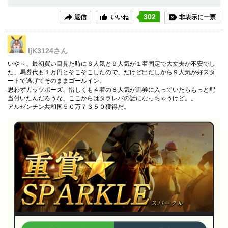
302
返信
いいね
非表示に一票
IjK3124
さん
いや～、最初買い目見た時に６人気と９人気が１着固定で大丈夫か不安でし
た、馬券代も１万円とそこそこしたので、だけど出だしから９人気が好スタ
ートで逃げてそのままゴールイン。
思わずガッツポーズ、惜しくも４着の８人気が馬券に入っていたらもっと配
当付いたんだろうな、ここからはタラレバの話になっちゃうけど。。
アルゼンチン共和国５０万７３５０獲得だ。