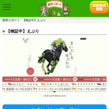
toggle
navigation
競馬リポート
【検証中】えぶり
■
【検証中】えぶり