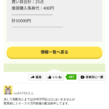
487
返信
いいね
非表示に一票
rm84799
さん
決して高配当とまでは(100万円以上)とはいきませんが
堅実的に１０～２０万円前後の配当的中してます。