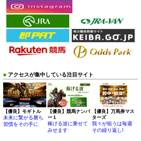
■
アクセスが集中している注目サイト
【優良】モギトル
【優良】競馬ナンバ
【優良】万馬券マス
ー１
ターズ
未来に繋がる勝ち
稼げる波に乗せて
我々が狙うは毎週
習慣をその手に
みせます
その繰り返し!