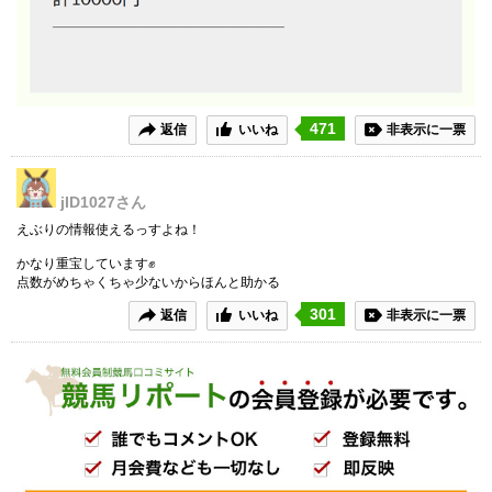
471
返信
いいね
非表示に一票
jID1027
さん
えぶりの情報使えるっすよね！
かなり重宝しています✊
点数がめちゃくちゃ少ないからほんと助かる
301
返信
いいね
非表示に一票