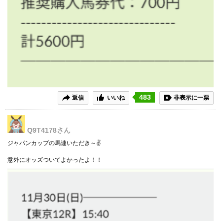
483
返信
いいね
非表示に一票
Q9T4178
さん
ジャパンカップの馬連いただき～✌
意外にオッズついてよかったよ！！