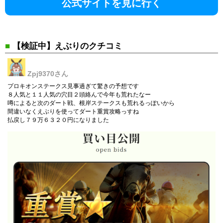
公式サイトを見に行く
■
【検証中】えぶりのクチコミ
Zpj9370
さん
プロキオンステークス見事過ぎて驚きの予想です
８人気と１１人気の穴目２頭絡んで今年も荒れたなー
噂によると次のダート戦、根岸ステークスも荒れるっぽいから
間違いなくえぶりを使ってダート重賞攻略っすね
払戻し７９万６３２０円になりました