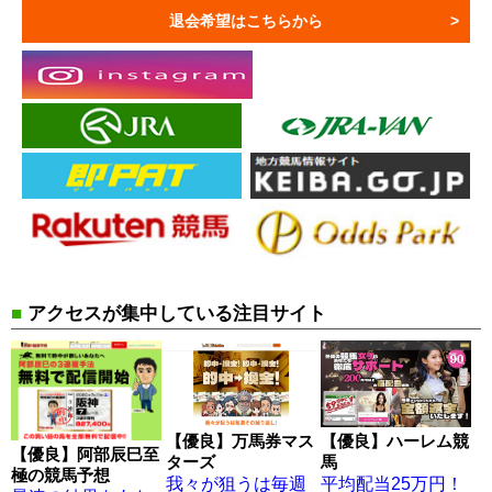
退会希望はこちらから
■
アクセスが集中している注目サイト
【優良】万馬券マス
【優良】ハーレム競
【優良】阿部辰巳至
ターズ
馬
極の競馬予想
我々が狙うは毎週
平均配当25万円！