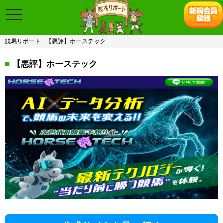
toggle
navigation
競馬リポート
【悪評】ホーステック
■
【悪評】ホーステック