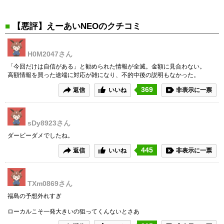
■
【悪評】えーあいNEOのクチコミ
H0M2047
さん
「今回だけは自信がある」と勧められた情報が全滅。金額に見合わない。
高額情報を買った途端に対応が雑になり、不的中後の説明もなかった。
369
返信
いいね
非表示に一票
sDy8923
さん
ダービーダメでしたね。
445
返信
いいね
非表示に一票
TXm0869
さん
福島の予想外れすぎ
ローカルこそ一発大きいの狙ってくんないとさあ