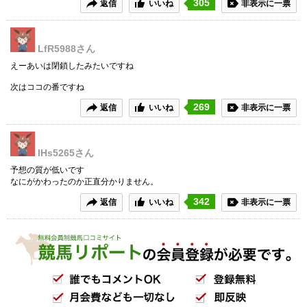
305
返信
いいね
非表示に一票
LfR5988
さん
えーあいは閉鎖したみたいですね
次はココの番ですね
269
返信
いいね
非表示に一票
lHs5265
さん
予想の質が低いです
なにがかわったのか正直分かりません。
342
返信
いいね
非表示に一票