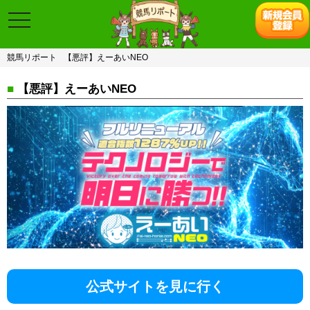
toggle
navigation
競馬リポート
【悪評】えーあいNEO
■
【悪評】えーあいNEO
公式サイトを見に行く