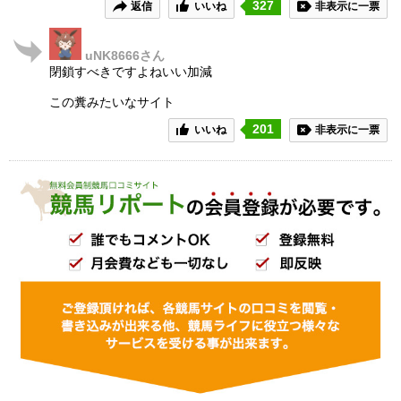
327
返信
いいね
非表示に一票
uNK8666
さん
閉鎖すべきですよねいい加減
この糞みたいなサイト
201
いいね
非表示に一票