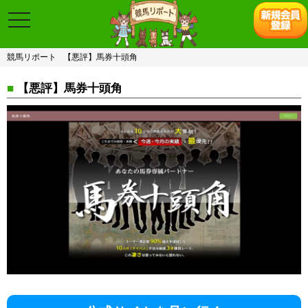
toggle
navigation
競馬リポート
【悪評】馬券十頭角
■
【悪評】馬券十頭角