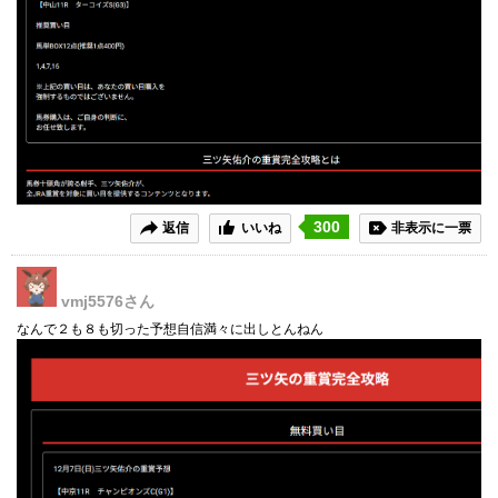
300
返信
いいね
非表示に一票
vmj5576
さん
なんで２も８も切った予想自信満々に出しとんねん