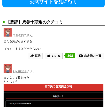
公式サイトを見に行く
■
【悪評】馬券十頭角のクチコミ
TJf4257
さん
当たる気がなさすぎる
びっくりするほど当たらない
308
返信
いいね
非表示に一票
LkJ5336
さん
８いなくて終わった
ちくしょう