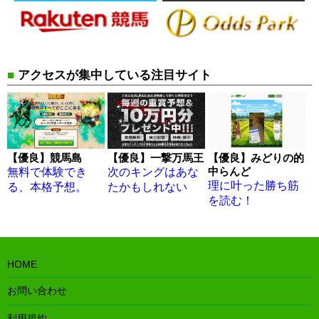
■
アクセスが集中している注目サイト
【優良】競馬島
【優良】一撃万馬王
【優良】みどりの的
中らんど
無料で体験でき
次のキングはあな
理に叶った勝ち筋
る、本格予想。
たかもしれない
を読む！
HOME
お問い合わせ
利用規約