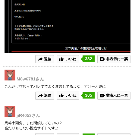
382
返信
いいね
非表示に一票
M8w6781
さん
こんだけ詐欺ってバレててよく運営してるよな、すげーわ逆に
305
返信
いいね
非表示に一票
jiR4053
さん
馬券十頭角、まだ閉鎖してないの？
当たりもしない捏造サイトですよ