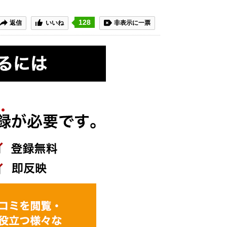
128
返信
いいね
非表示に一票