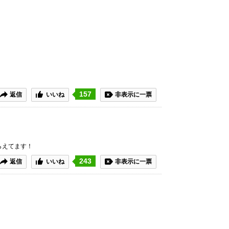
157
返信
いいね
非表示に一票
らえてます！
243
返信
いいね
非表示に一票