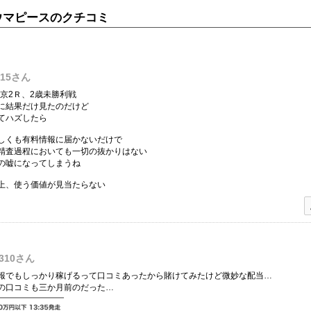
ウマピースのクチコミ
915
さん
東京2Ｒ、2歳未勝利戦
に結果だけ見たのだけど
てハズしたら
しくも有料情報に届かないだけで
精査過程においても一切の抜かりはない
の嘘になってしまうね
上、使う価値が見当たらない
310
さん
報でもしっかり稼げるって口コミあったから賭けてみたけど微妙な配当…
の口コミも三か月前のだった…