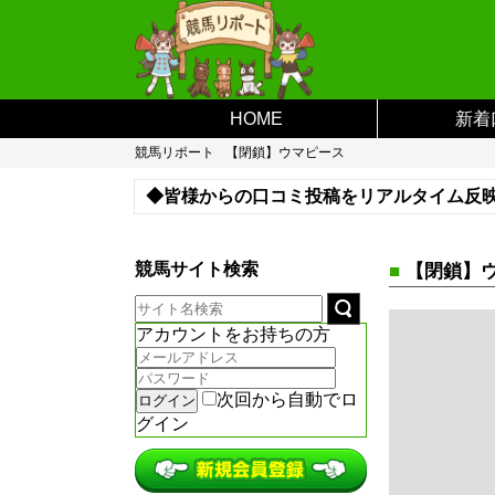
HOME
新着
競馬リポート
【閉鎖】ウマピース
◆皆様からの口コミ投稿をリアルタイム反
※登録がない予想サイトなどがあればお問
競馬サイト検索
■
【閉鎖】
アカウントをお持ちの方
次回から自動でロ
グイン