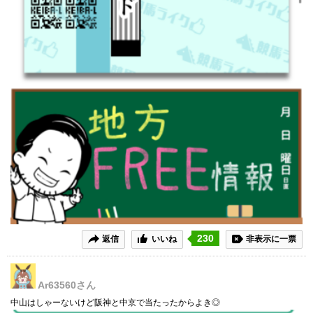
230
返信
いいね
非表示に一票
Ar63560
さん
中山はしゃーないけど阪神と中京で当たったからよき◎