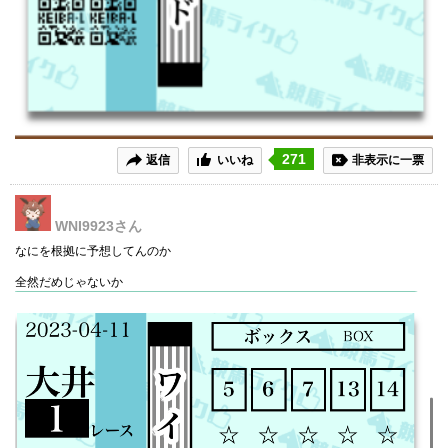
271
返信
いいね
非表示に一票
WNI9923
さん
なにを根拠に予想してんのか
全然だめじゃないか