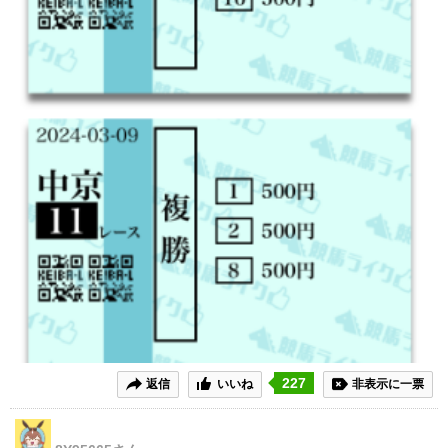
227
返信
いいね
非表示に一票