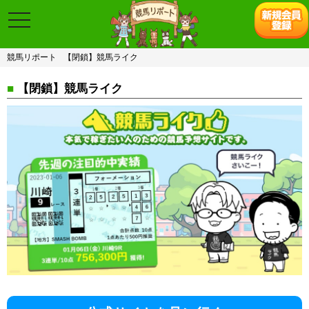
toggle
navigation
競馬リポート
【閉鎖】競馬ライク
■
【閉鎖】競馬ライク