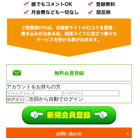
無料会員登録
アカウントをお持ちの方
次回から自動でログイン
お問い合わせ