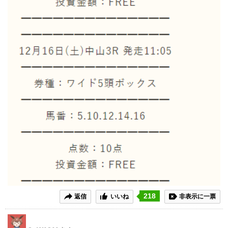
218
返信
いいね
非表示に一票