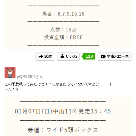
118
返信
いいね
非表示に一票
yQP8294
さん
この予想載ってみたけど１３しか当たっていないですよ(；一_一)
へたくそ