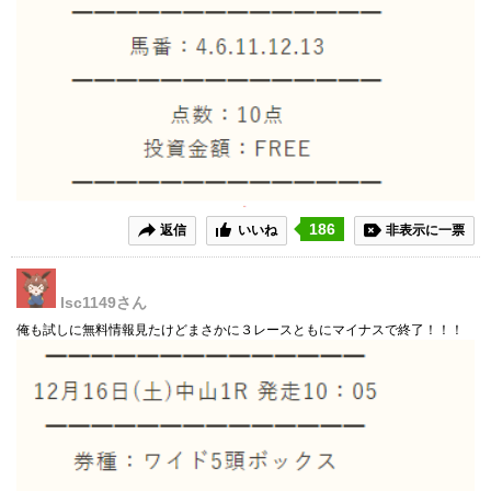
186
返信
いいね
非表示に一票
lsc1149
さん
俺も試しに無料情報見たけどまさかに３レースともにマイナスで終了！！！