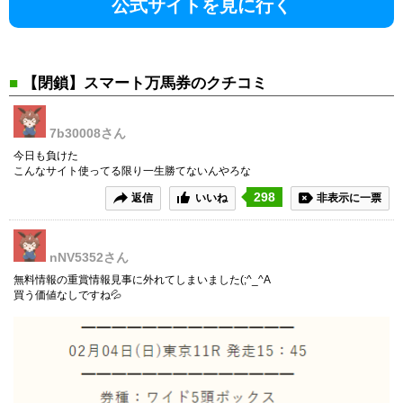
公式サイトを見に行く
■
【閉鎖】スマート万馬券のクチコミ
7b30008
さん
今日も負けた
こんなサイト使ってる限り一生勝てないんやろな
298
返信
いいね
非表示に一票
nNV5352
さん
無料情報の重賞情報見事に外れてしまいました(;^_^A
買う価値なしですね💦