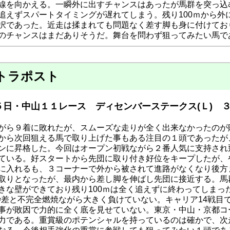
線を向かえる。一瞬外に出すチャンスはあったが馬群を突っ込
追えずスパートタイミングが遅れてしまう。残り100ｍから外
択であった。近走は揉まれても問題なく差す脚も身に付けてお
のチャンスはまだありそうだ。舞台を問わず狙ってみたい馬で
トラポスト
日・中山１１レース ディセンバーステークス(Ｌ) ３
がら９着に敗れたが、スムーズな走りが全く出来なかったのが
から次回狙える馬で取り上げた事もある注目の１頭であったが
ンに昇格した。今回はオープン初戦ながら２番人気に支持され
ている。好スタートから先団に取り付き好位をキープしたが、
に入れるも、３コーナーで外から被されて進路がなくなり後方
取りとなったが、最内から差し脚を伸ばし先団に接近する。馬
きな壁ができており残り100ｍは全く追えずに終わってしまった
3秒差と不完全燃焼ながら大きく負けていない。キャリア14戦
事が敗因で力的に全く底を見せていない。東京・中山・京都コ
力である。重賞級のポテンシャルを持っているのは確かで、次