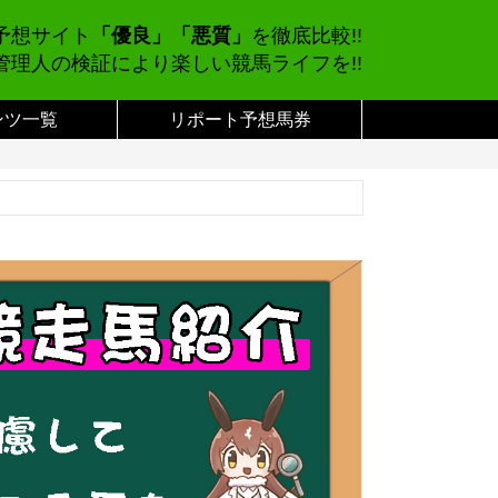
予想サイト
「優良」「悪質」
を徹底比較!!
管理人の検証により楽しい競馬ライフを!!
ンツ一覧
リポート予想馬券