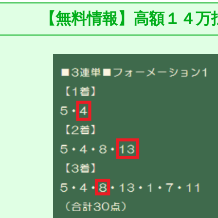
【無料情報】高額１４万