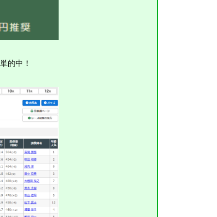
連単的中！