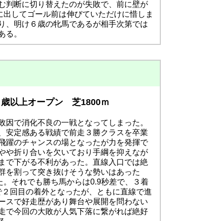
む判断に切り替えたのが失敗で、前に壁が
に出してゴール前は伸びていただけに惜しま
り、明け６歳の牝馬であるが相手次第では
ある。
歳以上オープン 芝1800ｍ
敗因で消化不良の一戦となってしまった。
、安定感ある戦績で前走３勝クラスを卒業
飛躍のチャンスの場となったが力を発揮で
やや折り合いを欠いており手綱を抑えなが
まで下がる不利があった。直線入口では絶
群を割って突き抜けそうな勢いはあった
。それでも勝ち馬からは0.9秒差で、３着
目で２回目の着外となったが、ともに直線で進
ースで好走歴があり舞台や展開を問わない
走で今回の大敗が人気下落に繋がれば絶好