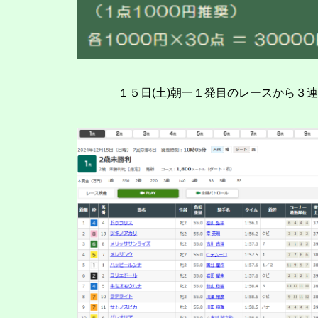
１５日(土)朝一１発目のレースから３