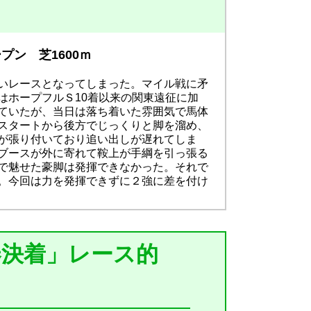
ン 芝1600ｍ
いレースとなってしまった。マイル戦に矛
はホープフルＳ10着以来の関東遠征に加
ていたが、当日は落ち着いた雰囲気で馬体
スタートから後方でじっくりと脚を溜め、
が張り付いており追い出しが遅れてしま
ブースが外に寄れて鞍上が手綱を引っ張る
で魅せた豪脚は発揮できなかった。それで
。今回は力を発揮できずに２強に差を付け
券決着」レース的