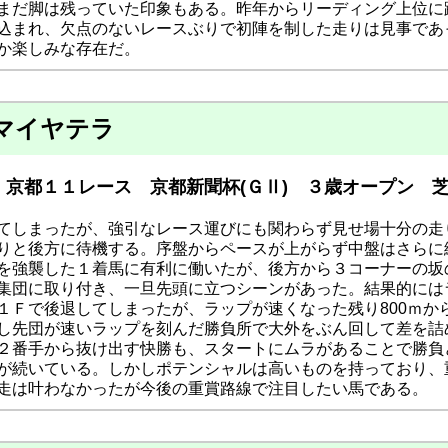
まだ脚は残っていた印象もある。昨年からリーディング上位に
込まれ、欠点のないレースぶりで初陣を制した走りは見事であ
か楽しみな存在だ。
マイヤテラ
京都１１レース 京都新聞杯(ＧⅡ) ３歳オープン 芝2
てしまったが、強引なレース運びにも関わらず見せ場十分の走
りと後方に待機する。序盤からペースが上がらず中盤はさらに
を強襲した１着馬に有利に働いたが、後方から３コーナーの坂
団に取り付き、一旦先頭に立つシーンがあった。結果的にはラスト３Ｆ
１Ｆで後退してしまったが、ラップが速くなった残り800ｍか
し先団が速いラップを刻んだ勝負所で大外をぶん回して差を詰
２番手から抜け出す快勝も、スタートにムラがあることで勝負
が続いている。しかしポテンシャルは高いものを持っており、
走は叶わなかったが今後の重賞路線で注目したい馬である。