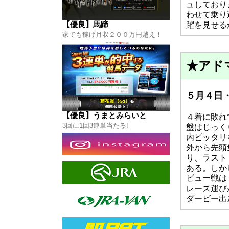
うまとみらいと
ュしており
はコチラから
わせて乗り
【優良】馬蹄
躍を見せる
家でも稼げ月収２００万円越え！
★アド
５月４日・
【優良】うまとみらいと
４着に敗れ
3回に1回3連単当たる!
盤はじっく
内ピッタリ
外から先頭集
り、ラスト
ある。しか
ビュー戦は
レース運び
ダービー出