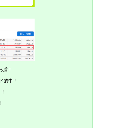
ろ盾！
ド的中！
ト！
！