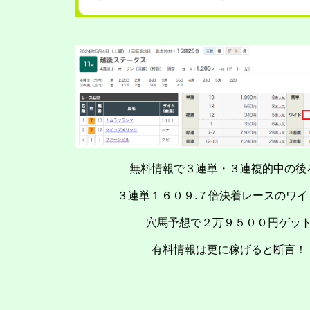
無料情報で３連単・３連複的中の後
３連単１６０９.７倍決着レースのワイ
穴馬予想で２万９５００円ゲッ
有料情報は更に稼げると断言！