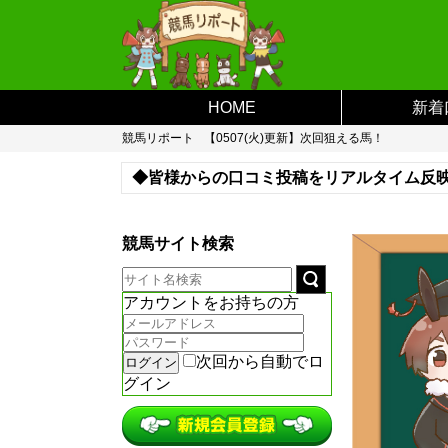
HOME
新着
競馬リポート
【0507(火)更新】次回狙える馬！
◆皆様からの口コミ投稿をリアルタイム反
※登録がない予想サイトなどがあればお問
競馬サイト検索
アカウントをお持ちの方
次回から自動でロ
グイン