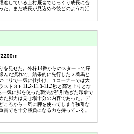
躍進している上村厩舎でじっくり成長に合
った。まだ成長が見込め今後どのような活
200ｍ
りを見せた。外枠14番からのスタートで序
緩んだ流れで、結果的に先行した２着馬と
の上りで一気に仕掛け、４コーナーでは大
11.2-11.3-11.3秒と高速上りとな
ら一気に脚を使った戦法が強引過ぎた印象で
めた脚力は見せ場十分の内容であった。デ
どころから一気に脚を使ってしまう強引な
重賞でも十分勝負になる力を持っている。