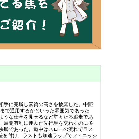
相手に完勝し素質の高さを披露した。中距
こまで通用するかといった雰囲気であった
ような仕草を見せるなど堂々たる追走であ
、展開有利に運んだ先行馬を交わすのに多
快勝であった。道中はスローの流れでラス
1/4差を付け、ラストも加速ラップでフィニッシ