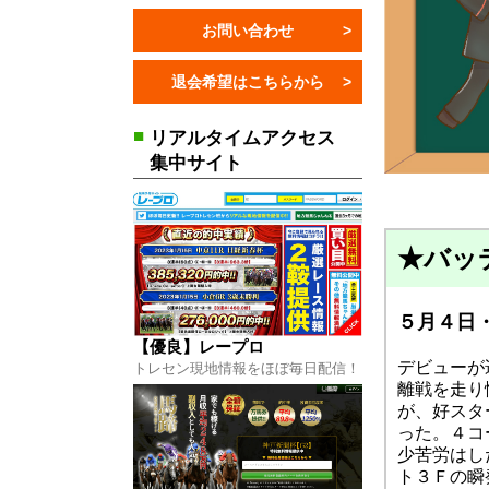
お問い合わせ
退会希望はこちらから
】レープロ
はコチラから
■
リアルタイムアクセス
集中サイト
★バッ
良】馬蹄
５月４日・
はコチラから
【優良】レープロ
デビューが
トレセン現地情報をほぼ毎日配信！
離戦を走り
が、好スタ
った。４コ
少苦労はし
ト３Ｆの瞬発