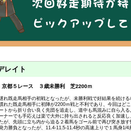
デレイト
京都５レース ３歳未勝利 芝2200ｍ
遅れ既走馬相手の初戦となったが、未勝利戦で好結果を続ける
慣れた既走馬相手に初陣が2200ｍ戦と不利であり、今回はど
ートから折り合い良く先団を追走し、道中も馬混みに自ら入る
ーナーでも手応えは楽で大外に持ち出されると反応良く加速し
たが、先頭に立ち内から迫る２着馬をゴール前で再び突き放す
力勝負となったが、11.4-11.5-11.4秒の高速上りで１馬身