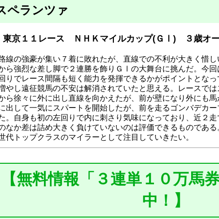
スペランツァ
東京１１レース ＮＨＫマイルカップ(ＧⅠ) ３歳オープ
路線の強豪が集い７着に敗れたが、直線での不利が大きく惜し
から強烈な差し脚で２連勝を飾りＧⅠの大舞台に挑んだ。今回
回りでレース間隔も短く能力を発揮できるかがポイントとなっ
増やし遠征競馬の不安は解消されていたと思える。レースでは
から徐々に外に出し直線を向かえたが、前が壁になり外にも馬
に出して一気にスパートを開始したが、前を走るゴンバデカー
た。自身も初の左回りで内に刺さり気味になっており、近２走
のなか差は詰め大きく負けていないのは評価できるものである
世代トップクラスのマイラーとして注目していきたい。
【無料情報「３連単１０万馬
中！】