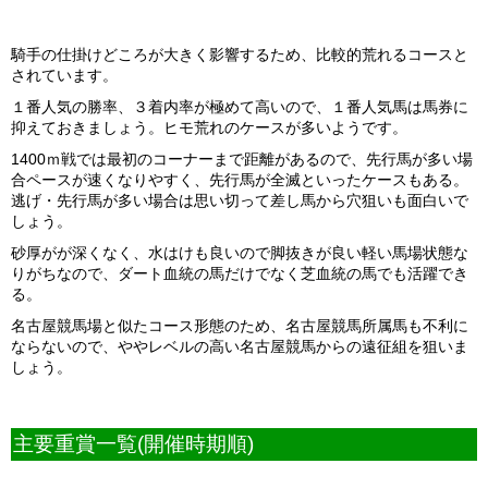
騎手の仕掛けどころが大きく影響するため、比較的荒れるコースと
されています。
１番人気の勝率、３着内率が極めて高いので、１番人気馬は馬券に
抑えておきましょう。ヒモ荒れのケースが多いようです。
1400ｍ戦では最初のコーナーまで距離があるので、先行馬が多い場
合ペースが速くなりやすく、先行馬が全滅といったケースもある。
逃げ・先行馬が多い場合は思い切って差し馬から穴狙いも面白いで
しょう。
砂厚がが深くなく、水はけも良いので脚抜きが良い軽い馬場状態な
りがちなので、ダート血統の馬だけでなく芝血統の馬でも活躍でき
る。
名古屋競馬場と似たコース形態のため、名古屋競馬所属馬も不利に
ならないので、ややレベルの高い名古屋競馬からの遠征組を狙いま
しょう。
主要重賞一覧(開催時期順)