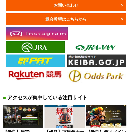
お問い合わせ
退会希望はこちらから
■
アクセスが集中している注目サイト
【優良】馬蹄
【優良】万馬券ホー
【優良】ディバイン