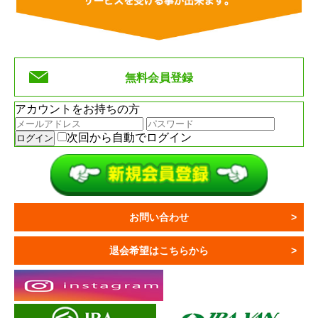
無料会員登録
アカウントをお持ちの方
次回から自動でログイン
お問い合わせ
退会希望はこちらから