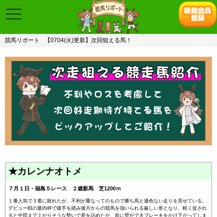
toggle
navigation
競馬リポート
【0704(火)更新】次回狙える馬！
★カレンナオトメ
７月１日・福島５レース ２歳新馬 芝1200ｍ
１番人気で３着に敗れたが、不利が重なってのもので勝ち馬と遜色ない走りを見せている。
デビュー戦の最内枠で後手を踏み後方からの競馬を強いられる厳しい形となり、軽く促され
ると中団まで上がりそうな勢いで差を詰めたが、前に壁ができブレーキをかけ下がってしま