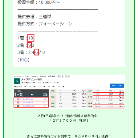
２日(日)福島６Ｒで無料情報３連単的中！
「２万３７００円」獲得！
さらに無料情報ワイド的中で「６万９０００円」獲得！