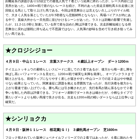
距離延長の課題があり12頭立ての最低人気で７着という結果に終わったが、レース内容には
見所があった。1400ｍ戦で差のないレースを続け、不利のあった前走京都牝馬Ｓ出走後に次
回狙える馬として取り上げた馬である。今回は得意舞台とは言えない久しぶりのマイル戦
で、大きく人気を落としていたが0.5秒差なら悲観材料とならない。馬場バイアスが内にあ
る中で、直線大外から一旦先団に並びかけるシーンがあった。ラストは距離の影響で失速し
たが、11.2-11.0秒と加速している所で差を詰めた脚は評価できる。次走距離短縮となる得
意舞台に戻れば接戦に持ち込んで不思議ではない。人気薄の妙味を含めて引き続き狙ってみ
たい馬である。
★クロジシジョー
４月９日・中山１１レース 京葉ステークス ４歳以上オープン ダート1200ｍ
テイエムトッキュウの素晴らしいスピードに屈しての２着であるが、後方から唯一差し脚を
伸ばし高いパフォーマンスを見せた。1200ｍ戦で確実な末脚を発揮し、オープンクラスまで
駆け上がるも、前傾ラップになりやすく差しが届きやすい中山コースでの近２走はやや物足
りない結果となっていた。関東遠征に課題を抱える雰囲気であったが、先行決着を後方から
上がり最速で追い上げている。勝ち馬には引き離されたが、先行各馬が踏ん張るなかで２着
争いを制した内容は評価できる。フリオーソ産駒でダート向きは確かだが、小柄なタイプで
重たいダートよりも軽い馬場で良さが出る。次走も1200ｍ戦の軽いダートならば上位争いは
確実だ。
★シンリョクカ
４月９日・阪神１１レース 桜花賞(ＧⅠ) ３歳牝馬オープン 芝1600ｍ
フロック視されていた阪神ジュベナイルフィリーズでの２着ではあったが、６着に敗れた今