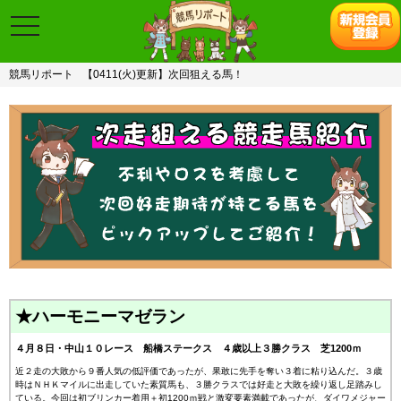
toggle
navigation
競馬リポート
【0411(火)更新】次回狙える馬！
★ハーモニーマゼラン
４月８日・中山１０レース 船橋ステークス ４歳以上３勝クラス 芝1200ｍ
近２走の大敗から９番人気の低評価であったが、果敢に先手を奪い３着に粘り込んだ。３歳
時はＮＨＫマイルに出走していた素質馬も、３勝クラスでは好走と大敗を繰り返し足踏みし
ている。今回は初ブリンカー着用＋初1200ｍ戦と激変要素満載であったが、ダイワメジャー