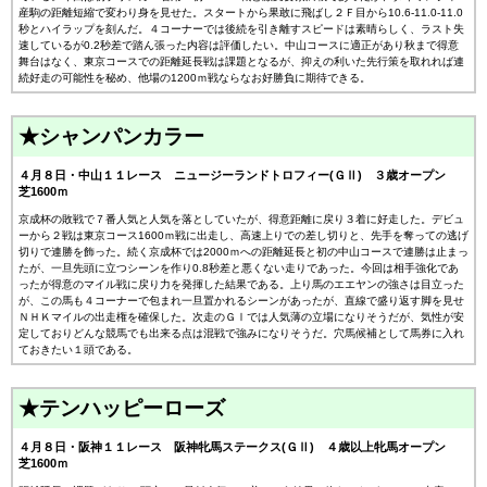
産駒の距離短縮で変わり身を見せた。スタートから果敢に飛ばし２Ｆ目から10.6-11.0-11.0
秒とハイラップを刻んだ。４コーナーでは後続を引き離すスピードは素晴らしく、ラスト失
速しているが0.2秒差で踏ん張った内容は評価したい。中山コースに適正があり秋まで得意
舞台はなく、東京コースでの距離延長戦は課題となるが、抑えの利いた先行策を取れれば連
続好走の可能性を秘め、他場の1200ｍ戦ならなお好勝負に期待できる。
★シャンパンカラー
４月８日・中山１１レース ニュージーランドトロフィー(ＧⅡ) ３歳オープン
芝1600ｍ
京成杯の敗戦で７番人気と人気を落としていたが、得意距離に戻り３着に好走した。デビュ
ーから２戦は東京コース1600ｍ戦に出走し、高速上りでの差し切りと、先手を奪っての逃げ
切りで連勝を飾った。続く京成杯では2000ｍへの距離延長と初の中山コースで連勝は止まっ
たが、一旦先頭に立つシーンを作り0.8秒差と悪くない走りであった。今回は相手強化であ
ったが得意のマイル戦に戻り力を発揮した結果である。上り馬のエエヤンの強さは目立った
が、この馬も４コーナーで包まれ一旦置かれるシーンがあったが、直線で盛り返す脚を見せ
ＮＨＫマイルの出走権を確保した。次走のＧⅠでは人気薄の立場になりそうだが、気性が安
定しておりどんな競馬でも出来る点は混戦で強みになりそうだ。穴馬候補として馬券に入れ
ておきたい１頭である。
★テンハッピーローズ
４月８日・阪神１１レース 阪神牝馬ステークス(ＧⅡ) ４歳以上牝馬オープン
芝1600ｍ