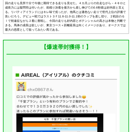
回の走りも見所十分で今後に期待できる走りを見せた。４カ月ぶりの出走ながら－４キロと
成長力には疑問符は付いたが、前残り決着を後方から差し伸びての0.6秒差は好内容と言え
る。リバティアイランドにはキレ味で劣ったが、他馬とは遜色ない走りで世代上位の評価で
良いだろう。デビュー戦ではラスト３Ｆ11.6-11.0-11.1秒のラップを差し切り、２戦目のＧ
Ⅰで初遠征ながら２着に善戦し、今回の走りも好内容とポテンシャルの高さは本物と判断で
きる。馬体の成長は欲しいが、東京コース＋距離延長は向くイメージがあり、オークスでは
最大の惑星として狙ってみたい馬である。
【爆速帯封獲得！】