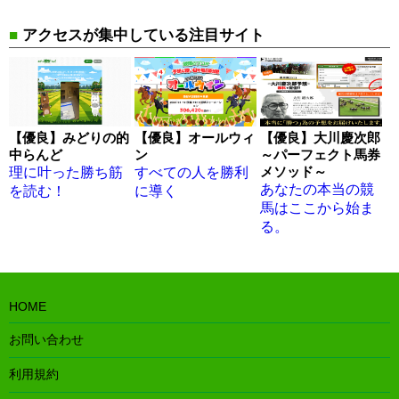
■
アクセスが集中している注目サイト
【優良】みどりの的
【優良】オールウィ
【優良】大川慶次郎
中らんど
ン
～パーフェクト馬券
メソッド～
理に叶った勝ち筋
すべての人を勝利
あなたの本当の競
を読む！
に導く
馬はここから始ま
る。
HOME
お問い合わせ
利用規約