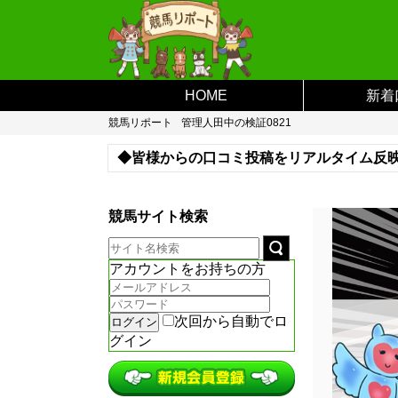
HOME
新着
競馬リポート
管理人田中の検証0821
◆皆様からの口コミ投稿をリアルタイム反
※登録がない予想サイトなどがあればお問
競馬サイト検索
アカウントをお持ちの方
次回から自動でロ
グイン