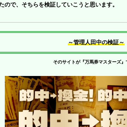
たので、そちらを検証していこうと思います。
～管理人田中の検証～
そのサイトが『万馬券マスターズ』