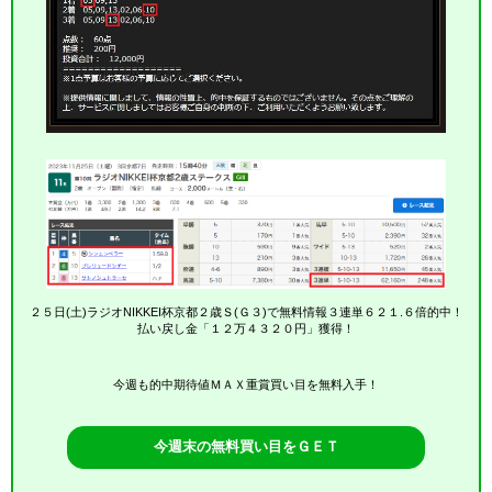
２５日(土)ラジオNIKKEI杯京都２歳Ｓ(Ｇ３)で無料情報３連単６２１.６倍的中！
払い戻し金「１２万４３２０円」獲得！
今週も的中期待値ＭＡＸ重賞買い目を無料入手！
今週末の無料買い目をＧＥＴ