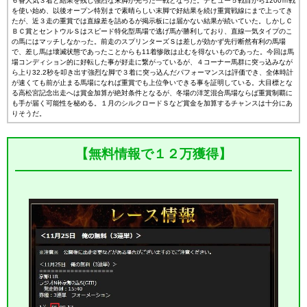
６番人気３着と結果を残し強烈な末脚が光った一戦となった。デビュー５戦目から1200ｍ戦
を使い始め、以後オープン特別まで素晴らしい末脚で好結果を続け重賞戦線にまで上ってき
たが、近３走の重賞では直線差を詰めるが掲示板には届かない結果が続いていた。しかしＣ
ＢＣ賞とセントウルＳはスピード特化型馬場で逃げ馬が勝利しており、直線一気タイプのこ
の馬にはマッチしなかった。前走のスプリンターズＳは差しが効かず先行断然有利の馬場
で、差し馬は壊滅状態であったことからも11着惨敗は止むを得ないものであった。今回は馬
場コンディション的に好転した事が好走に繋がっているが、４コーナー馬群に突っ込みなが
ら上り32.2秒を叩き出す強烈な脚で３着に突っ込んだパフォーマンスは評価でき、全体時計
が速くても前が止まる馬場になれば重賞でも上位争いできる事を証明している。大目標とな
る高松宮記念出走へは賞金加算が絶対条件となるが、冬場の洋芝混合馬場ならば重賞制覇に
も手が届く可能性を秘める。１月のシルクロードＳなど賞金を加算するチャンスは十分にあ
りそうだ。
【無料情報で１２万獲得】