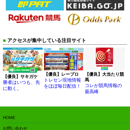
■
アクセスが集中している注目サイト
【優良】レープロ
【優良】大当たり競
【優良】サキガケ
馬
トレセン現地情報
勝者はいつも、先
コレが競馬情報の
をほぼ毎日配信！
に動く。
最高峰
HOME
お問い合わせ