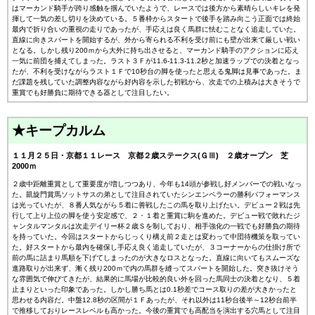
はマーカンド騎手が跨り感触を掴んでいたようで、レースでは後方から素晴らしいキレを発
揮して一気の差し切りを決めている。５番枠からスタートで後手を踏み向こう正面では終始
最内で折り合いの重視の走りであったが、手応えは良く馬群に怯むことなく追走していた。
直線に向きスパートを開始するが、外から寄られる不利を受け前にも壁が出来て厳しい戦い
となる。しかし残り200ｍから大外に持ち出させると、マーカンド騎手のアクションに応え
一気に前団を捕えてしまった。ラスト３Ｆが11.6-11.3-11.2秒と加速ラップでの決着となっ
たが、不利を受けながらラスト１Ｆで10秒台の脚を使ったと思える鬼脚は見事であった。ま
だ課題を残していた調整内容ながら好内容を示した初戦から、次走での上積みは大きそうで
重賞でも好勝負に期待できる器として注目したい。
★キープカルム
１１月２５日・京都１１レース 京都２歳ステークス(ＧⅢ) ２歳オープン 芝
2000ｍ
２歳中距離重賞として重要度が増しつつあり、今年も14頭が参戦し好メンバーでの戦いなっ
た。凱旋門賞馬ソットサスの弟として注目されていたシンエンペラーの勝利パフォーマンス
は光っていたが、８番人気ながら５着に善戦したこの馬を取り上げたい。デビュー２戦は先
行して上り上位の脚を使う安定感で、２・１着と重賞に駒を進めた。デビュー戦で敗れたジ
ャンタルマンタルは次走デイリー杯２歳Ｓを制しており、相手強化の一戦でも好勝負の期待
を持っていた。今回はスタートからじっくり構え前２走とは変わって中団待機策を取ってい
た。好スタートから最内を確保し手応え良く追走していたが、３コーナーからの仕掛け所で
前の馬に詰まり馬順を下げてしまったのが大きなロスとなった。直線に向いてもスムーズな
進路取りが出来ず、漸く残り200ｍで内の馬群を縫ってスパートを開始した。突き抜けそう
な雰囲気で伸びてきたが、結果的に馬場が比較的良い外を回った馬同士の決着となり、５着
止まりといった印象であった。しかし勝ち馬とは0.1秒差でコース取りの差が大きかったと
思わせる内容だ。中盤12.8秒の区間が１Ｆあったが、それ以外は11秒台後半～12秒台前半
で推移しておりレースレベルも高かった。今後の重賞でも高配当を演出する穴馬として注目