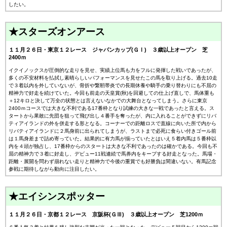
したい。
★スターズオンアース
１１月２６日・東京１２レース ジャパンカップ(ＧⅠ) ３歳以上オープン 芝
2400ｍ
イクイノックスが圧倒的な走りを見せ、実績上位馬も力をフルに発揮した戦いであったが、
多くの不安材料を払拭し素晴らしいパフォーマンスを見せたこの馬を取り上げる。過去10走
で３着以内を外していないが、骨折や繋靭帯炎での長期休養や騎手の乗り替わりにも不屈の
精神力で好走を続けていた。今回も前走の天皇賞(秋)を回避しての仕上げ直しで、馬体重も
＋12キロと決して万全の状態とは言えないなかでの大舞台となってしまう。さらに東京
2400ｍコースでは大きな不利である17番枠となり試練の大きな一戦であったと言える。ス
タートから果敢に先団を狙って飛び出し４番手を奪ったが、内に入れることができずにリバ
ティアイランドの外を併走する形となる。コーナーでの距離ロスで直線に向いた所で内から
リバティアイランドに２馬身前に出られてしまうが、ラストまで必死に食らい付きゴール前
は１馬身差まで詰め寄っていた。結果的に有力馬が揃っていたとはいえ５着内馬は５番枠以
内を４頭が独占し、17番枠からのスタートは大きな不利であったのは確かである。今回も不
屈の精神力で３着に好走し、デビュー11戦連続で馬券内をキープする好走となった。馬場・
距離・展開を問わず崩れない走りと精神力で今後の重賞でも好勝負は間違いない。有馬記念
参戦に期待しながら動向に注目したい。
★エイシンスポッター
１１月２６日・京都１２レース 京阪杯(ＧⅢ) ３歳以上オープン 芝1200ｍ