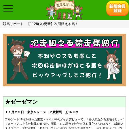
toggle
navigation
競馬リポート
【1128(火)更新】次回狙える馬！
★ゼーゼマン
１１月２５日・東京５レース ２歳新馬 芝1600ｍ
フルゲート18頭が揃った東京・マイル戦のメイクデビューで、４番人気ながら素晴らしいパ
フォーマンスを見せ初陣を飾った。坂路中心の調整で時計自体も目立つものはなく、繊細な
タイプでハミ受けが難しい面を残している現状で苦戦も予測された。しかし最終追い切りで