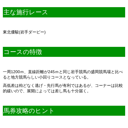
主な施行レース
東北優駿(岩手ダービー)
コースの特徴
一周1200ｍ、直線距離が245ｍと同じ岩手競馬の盛岡競馬場と比べ
ると地方競馬らしい小回りコースとなっている。
高低差は殆どなく逃げ・先行馬が有利ではあるが、コーナーは比較
的緩いので、展開によっては差し馬も十分届く。
馬券攻略のヒント