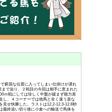
ーで窮屈な位置に入ってしまい仕掛けが遅れ
差まで迫り、２戦目の今回は相手に恵まれた
00ｍ戦にしては珍しく中盤が緩まず能力差
走し、４コーナーでは他馬と全く違う楽な
した。ラストは12.2-12.3-12.8秒
は最終追い切り後に小倉への輸送で馬体を