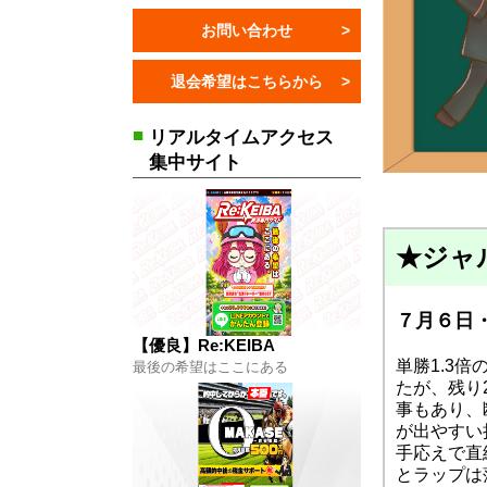
お問い合わせ
退会希望はこちらから
Re:KEIBA
はコチラから
■
リアルタイムアクセス
集中サイト
★ジャ
OMAKASE
７月６日・
はコチラから
【優良】Re:KEIBA
単勝1.3
最後の希望はここにある
たが、残り
事もあり、
が出やすい
手応えで直線
とラップは