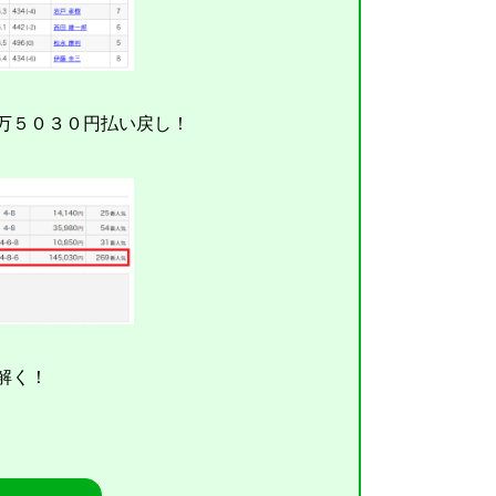
万５０３０円払い戻し！
解く！