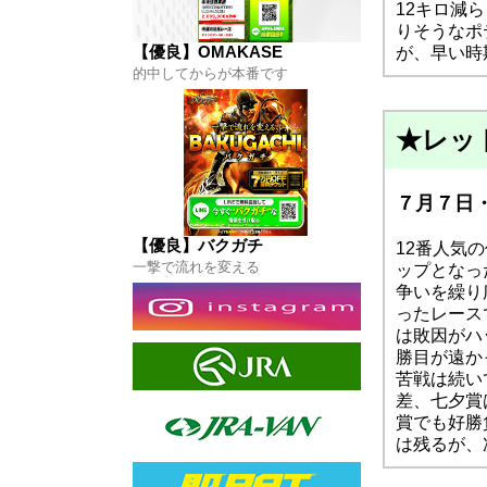
】バクガチ
12キロ減
はコチラから
りそうなポ
【優良】OMAKASE
が、早い時
的中してからが本番です
★レッ
７月７日・
【優良】バクガチ
12番人気
一撃で流れを変える
ップとなっ
争いを繰り
ったレース
は敗因がハ
勝目が遠か
苦戦は続い
差、七夕賞
賞でも好勝
は残るが、