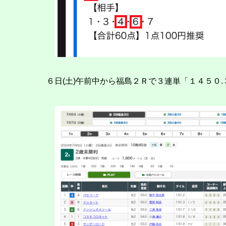
６日(土)午前中から福島２Ｒで３連単「１４５０