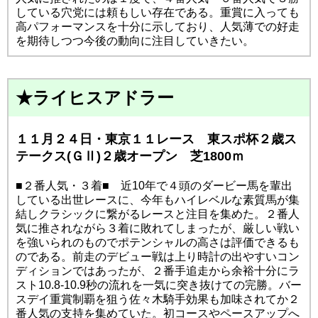
している穴党には頼もしい存在である。重賞に入っても
高パフォーマンスを十分に示しており、人気薄での好走
を期待しつつ今後の動向に注目していきたい。
★ライヒスアドラー
１１月２４日・東京１１レース 東スポ杯２歳ス
テークス(ＧⅡ)２歳オープン 芝1800ｍ
■２番人気・３着■ 近10年で４頭のダービー馬を輩出
している出世レースに、今年もハイレベルな素質馬が集
結しクラシックに繋がるレースと注目を集めた。２番人
気に推されながら３着に敗れてしまったが、厳しい戦い
を強いられのものでポテンシャルの高さは評価できるも
のである。前走のデビュー戦は上り時計の出やすいコン
ディションではあったが、２番手追走から余裕十分にラ
スト10.8-10.9秒の流れを一気に突き抜けての完勝。バー
スデイ重賞制覇を狙う佐々木騎手効果も加味されてか２
番人気の支持を集めていた。初コースやペースアップへ