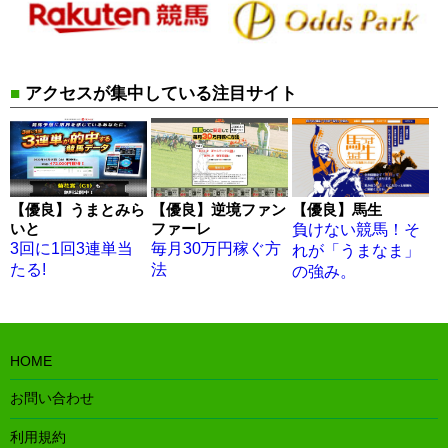
■
アクセスが集中している注目サイト
【優良】馬生
【優良】うまとみら
【優良】逆境ファン
いと
ファーレ
負けない競馬！そ
3回に1回3連単当
毎月30万円稼ぐ方
れが「うまなま」
たる!
法
の強み。
HOME
お問い合わせ
利用規約