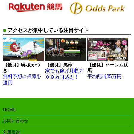
■
アクセスが集中している注目サイト
【優良】暁-あかつ
【優良】馬蹄
【優良】ハーレム競
き-
馬
家でも稼げ月収２
無料予想に保障を
平均配当25万円！
００万円越え！
適用
HOME
お問い合わせ
利用規約