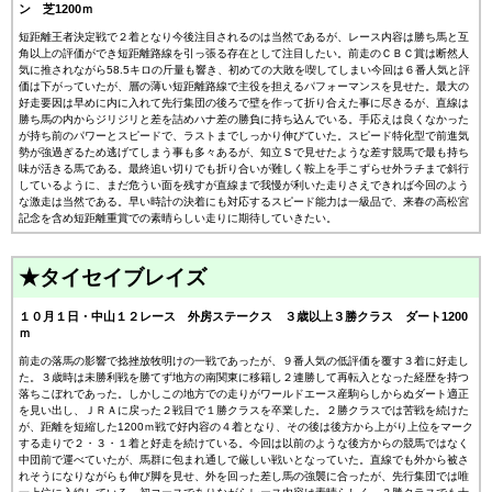
ン 芝1200ｍ
短距離王者決定戦で２着となり今後注目されるのは当然であるが、レース内容は勝ち馬と互
角以上の評価ができ短距離路線を引っ張る存在として注目したい。前走のＣＢＣ賞は断然人
気に推されながら58.5キロの斤量も響き、初めての大敗を喫してしまい今回は６番人気と評
価は下がっていたが、層の薄い短距離路線で主役を担えるパフォーマンスを見せた。最大の
好走要因は早めに内に入れて先行集団の後ろで壁を作って折り合えた事に尽きるが、直線は
勝ち馬の内からジリジリと差を詰めハナ差の勝負に持ち込んでいる。手応えは良くなかった
が持ち前のパワーとスピードで、ラストまでしっかり伸びていた。スピード特化型で前進気
勢が強過ぎるため逃げてしまう事も多々あるが、知立Ｓで見せたような差す競馬で最も持ち
味が活きる馬である。最終追い切りでも折り合いが難しく鞍上を手こずらせ外ラチまで斜行
しているように、まだ危うい面を残すが直線まで我慢が利いた走りさえできれば今回のよう
な激走は当然である。早い時計の決着にも対応するスピード能力は一級品で、来春の高松宮
記念を含め短距離重賞での素晴らしい走りに期待していきたい。
★タイセイブレイズ
１０月１日・中山１２レース 外房ステークス ３歳以上３勝クラス ダート1200
ｍ
前走の落馬の影響で捻挫放牧明けの一戦であったが、９番人気の低評価を覆す３着に好走し
た。３歳時は未勝利戦を勝てず地方の南関東に移籍し２連勝して再転入となった経歴を持つ
落ちこぼれであった。しかしこの地方での走りがワールドエース産駒らしからぬダート適正
を見い出し、ＪＲＡに戻った２戦目で１勝クラスを卒業した。２勝クラスでは苦戦を続けた
が、距離を短縮した1200ｍ戦で好内容の４着となり、その後は後方から上がり上位をマーク
する走りで２・３・１着と好走を続けている。今回は以前のような後方からの競馬ではなく
中団前で運べていたが、馬群に包まれ通しで厳しい戦いとなっていた。直線でも外から被さ
れそうになりながらも伸び脚を見せ、外を回った差し馬の強襲に合ったが、先行集団では唯