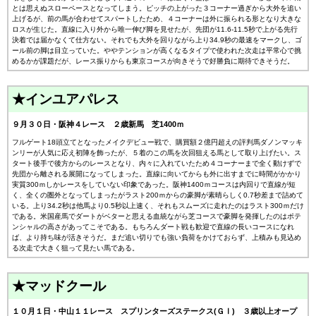
とは思えぬスローペースとなってしまう。ピッチの上がった３コーナー過ぎから大外を追い
上げるが、前の馬が合わせてスパートしたため、４コーナーは外に振られる形となり大きな
ロスが生じた。直線に入り外から唯一伸び脚を見せたが、先団が11.6-11.5秒で上がる先行
決着では届かなくて仕方ない。それでも大外を回りながら上り34.9秒の最速をマークし、ゴ
ール前の脚は目立っていた。ややテンションが高くなるタイプで使われた次走は平常心で挑
めるかが課題だが、レース振りからも東京コースが向きそうで好勝負に期待できそうだ。
★インユアパレス
９月３０日・阪神４レース ２歳新馬 芝1400ｍ
フルゲート18頭立てとなったメイクデビュー戦で、購買額２億円超えの評判馬ダノンマッキ
ンリーが人気に応え初陣を飾ったが、５着のこの馬を次回狙える馬として取り上げたい。ス
タート後手で後方からのレースとなり、内々に入れていたため４コーナーまで全く動けずで
先団から離される展開になってしまった。直線に向いてからも外に出すまでに時間がかかり
実質300ｍしかレースをしていない印象であった。阪神1400ｍコースは内回りで直線が短
く、全くの圏外となってしまったがラスト200ｍからの豪脚が素晴らしく0.7秒差まで詰めて
いる。上り34.2秒は他馬より0.5秒以上速く、それもスムーズに走れたのはラスト300ｍだけ
である。米国産馬でダートがベターと思える血統ながら芝コースで豪脚を発揮したのはポテ
ンシャルの高さがあってこそである。もちろんダート戦も歓迎で直線の長いコースになれ
ば、より持ち味が活きそうだ。まだ追い切りでも強い負荷をかけておらず、上積みも見込め
る次走で大きく狙って見たい馬である。
★マッドクール
１０月１日・中山１１レース スプリンターズステークス(ＧⅠ) ３歳以上オープ