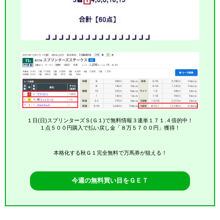
１日(日)スプリンターズＳ(Ｇ１)で無料情報３連単１７１.４倍的中！
１点５００円購入で払い戻し金「８万５７００円」獲得！
本格化する秋Ｇ１完全無料で万馬券が狙える！
今週の無料買い目をＧＥＴ