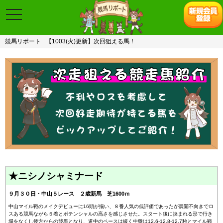
toggle
navigation
競馬リポート
【1003(火)更新】次回狙える馬！
★ニシノシャミナード
９月３０日・中山５レース ２歳新馬 芝1600ｍ
中山マイル戦のメイクデビューに16頭が揃い、８番人気の低評価であったが展開不向きでロ
スある競馬ながら５着とポテンシャルの高さを感じさせた。スタート後に挟まれる形で行き
場をなくし後方からの競馬となり、道中のペースは緩く中盤は12.6-12.8-12.7秒とマイル戦