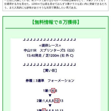
一上位に入線している。初コースでありながらレース内容は素晴らしく、３勝クラスでも十
分通用する力を見せた。1200ｍでは底を見せておらず３勝クラスも近い内に突破できるだろ
う。まだ人気的にも妙味がありそうな次回で勝負したい馬である。
【無料情報で８万獲得】