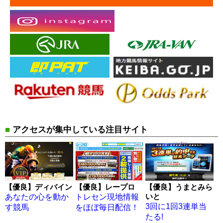
■
アクセスが集中している注目サイト
【優良】ディバイン
【優良】レープロ
【優良】うまとみら
いと
あなたの心を動か
トレセン現地情報
3回に1回3連単当
す競馬
をほぼ毎日配信！
たる!