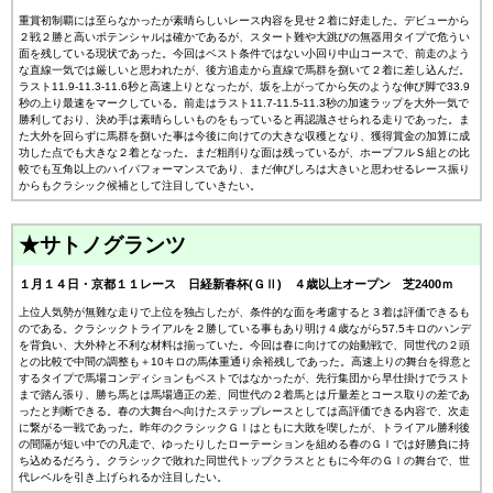
重賞初制覇には至らなかったが素晴らしいレース内容を見せ２着に好走した。デビューから
２戦２勝と高いポテンシャルは確かであるが、スタート難や大跳びの無器用タイプで危うい
面を残している現状であった。今回はベスト条件ではない小回り中山コースで、前走のよう
な直線一気では厳しいと思われたが、後方追走から直線で馬群を捌いて２着に差し込んだ。
ラスト11.9-11.3-11.6秒と高速上りとなったが、坂を上がってから矢のような伸び脚で33.9
秒の上り最速をマークしている。前走はラスト11.7-11.5-11.3秒の加速ラップを大外一気で
勝利しており、決め手は素晴らしいものをもっていると再認識させられる走りであった。ま
た大外を回らずに馬群を捌いた事は今後に向けての大きな収穫となり、獲得賞金の加算に成
功した点でも大きな２着となった。まだ粗削りな面は残っているが、ホープフルＳ組との比
較でも互角以上のハイパフォーマンスであり、まだ伸びしろは大きいと思わせるレース振り
からもクラシック候補として注目していきたい。
★サトノグランツ
１月１４日・京都１１レース 日経新春杯(ＧⅡ) ４歳以上オープン 芝2400ｍ
上位人気勢が無難な走りで上位を独占したが、条件的な面を考慮すると３着は評価できるも
のである。クラシックトライアルを２勝している事もあり明け４歳ながら57.5キロのハンデ
を背負い、大外枠と不利な材料は揃っていた。今回は春に向けての始動戦で、同世代の２頭
との比較で中間の調整も＋10キロの馬体重通り余裕残しであった。高速上りの舞台を得意と
するタイプで馬場コンディションもベストではなかったが、先行集団から早仕掛けでラスト
まで踏ん張り、勝ち馬とは馬場適正の差、同世代の２着馬とは斤量差とコース取りの差であ
ったと判断できる。春の大舞台へ向けたステップレースとしては高評価できる内容で、次走
に繋がる一戦であった。昨年のクラシックＧⅠはともに大敗を喫したが、トライアル勝利後
の間隔が短い中での凡走で、ゆったりしたローテーションを組める春のＧⅠでは好勝負に持
ち込めるだろう。クラシックで敗れた同世代トップクラスとともに今年のＧⅠの舞台で、世
代レベルを引き上げられるか注目したい。