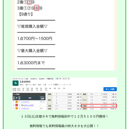
１３日(土)京都９Ｒで無料情報的中で１２万５１００円獲得！
無料情報でも有料情報級の特大ネタを大公開！！