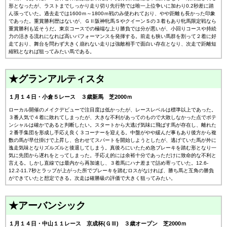
形となったが、ラストまでしっかり走り切り先行勢では唯一上位争いに加わり0.2秒差に踏
ん張っていた。過去走では1600ｍ～1800ｍ戦のみ使われており、やや距離も長かった印象
であった。重賞勝利歴はないが、ＧⅡ阪神牝馬ＳやクイーンＳの３着もあり牝馬限定戦なら
重賞勝利も近そうだ。東京コースでの極端な上り勝負では分が悪いが、小回りコースや持続
力の活きる流れになれば高いパフォーマンスを発揮する。前走も狭い馬群を割って２着に好
走ており、舞台を問わず大きく崩れない走りは強敵相手で面白い存在となり、次走で距離短
縮戦となれば狙ってみたい馬である。
★グランアルティスタ
１月１４日・小倉５レース ３歳新馬 芝2000ｍ
ローカル開催のメイクデビューで注目度は低かったが、レースレベルは標準以上であった。
３番人気で４着に敗れてしまったが、大きな不利があってのもので大敗しなかった点でポテ
ンシャルは確かであると判断したい。スタートから大逃げ気味に飛ばす馬が存在し、離れた
２番手集団を形成し手応え良く３コーナーを迎える。中盤がやや緩んだ事もあり後方から複
数の馬が早仕掛けで上昇し、合わせてスパートを開始しようとしたが、逃げていた馬が外に
逸走気味となりズルズルと後退してしまう。真後ろにいたため急ブレーキを踏む形となり一
気に先団から遅れをとってしまった。手応え的には余裕十分であっただけに致命的な不利と
言える。しかし直線では最内から再加速し、３着馬にハナ差まで詰め寄っていた。12.6-
12.2-11.7秒とラップが上がった所でブレーキを踏むロスがなければ、勝ち馬と互角の勝負
ができていたと想定できる。次走は確勝級の評価で大きく狙ってみたい。
★アーバンシック
１月１４日・中山１１レース 京成杯(ＧⅢ) ３歳オープン 芝2000ｍ