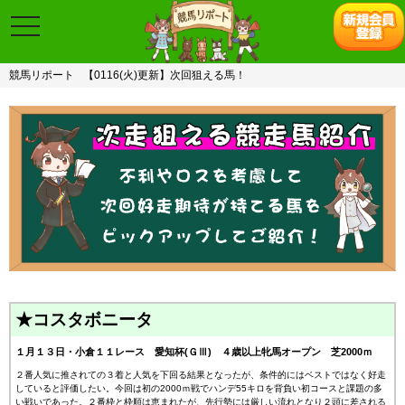
toggle
navigation
競馬リポート
【0116(火)更新】次回狙える馬！
★コスタボニータ
１月１３日・小倉１１レース 愛知杯(ＧⅢ) ４歳以上牝馬オープン 芝2000ｍ
２番人気に推されての３着と人気を下回る結果となったが、条件的にはベストではなく好走
していると評価したい。今回は初の2000ｍ戦でハンデ55キロを背負い初コースと課題の多
い戦いであった。２番枠と枠順は恵まれたが、先行勢には厳しい流れとなり２頭に差される