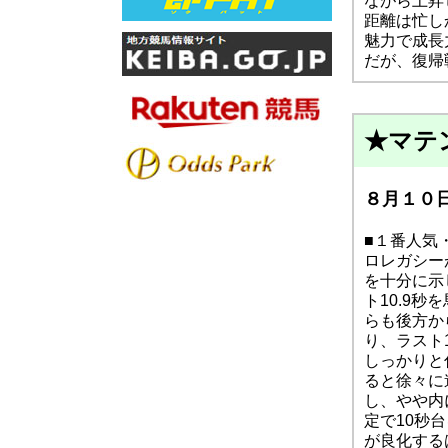
ながら上昇
距離は忙し
魅力で成長
だが、復帰
★マテ
８月１０日
■１番人気
ロレガシー
を十分に示
ト10.9
らも後方か
り、ラスト1
しっかりと
ると徐々に
し、やや内
定で10秒
が良化する