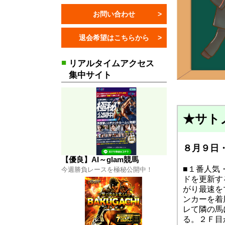
お問い合わせ
退会希望はこちらから
I～glam競馬
はコチラから
■
リアルタイムアクセス
集中サイト
★サト
】バクガチ
８月９日・
はコチラから
【優良】AI～glam競馬
■１番人気
今週勝負レースを極秘公開中！
ドを更新す
がり最速を
ンカーを着
レて隣の馬
る。２Ｆ目