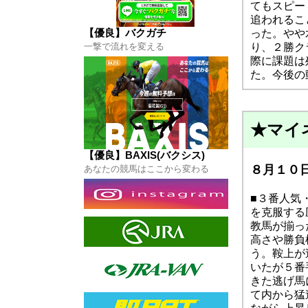
XIS(バクシス)
てもスピー
はコチラから
追われるこ
【優良】バクガチ
った。やや
り、２勝ク
一撃で流れを変える
際に課題は
た。今後の
★マイ
【優良】BAXIS(バクシス)
８月１０日
あなたの競馬はここから変わる
■３番人気
を克服する
教馬が揃っ
高さや勝負
う。鞍上が
いたが５番
きた逃げ馬
て内から猛