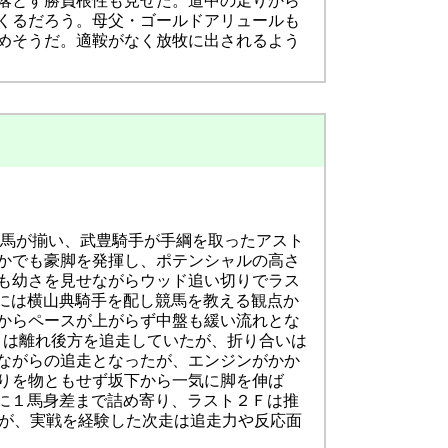
落とす勝負根性も見せた。道中の走りから
くるだろう。母父・ゴールドアリュールも
めそうだ。適鞍がなく放牧に出されるよう
質馬が揃い、武豊騎手が手綱を取ったアスト
かでも豪脚を発揮し、ポテンシャルの高さ
も幼さを見せながらウッド追い切りでラス
上には横山典騎手を配し競馬を教える観点か
からペースが上がらず中盤も緩い流れとな
集団とは離れ後方を追走していたが、折り合いは
ながらの追走となったが、エンジンがかか
りを物ともせず坂下から一気に脚を伸ば
馬に１馬身差まで詰め寄り、ラスト２Ｆは推
るが、実戦を経験した次走は追走力や反応面