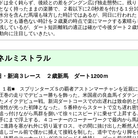
ドは全く鈍らず、後続との差をグングン広げ独走態勢に。残り３Ｆか
となく持ったままの楽勝で、２着以下に2.0秒差を付ける１分
水分を含んだ馬場も味方した時計ではあるが、同日に行われた
ラスとも遜色ない時計を２歳夏の時点で楽にマークする素晴ら
残しているが、ダート短距離戦の適正は確かで今後ダート２歳
動向に注目していきたい。
ネルミストラル
・新潟３レース ２歳新馬 ダート1200ｍ
・１着■ スプリンターズＳの覇者アストンマーチャンを近親
圧巻の走りでデビュー勝ちを飾った。米国産の良血馬イダテン
たメイクデビュー戦。新潟ダートコースでの出遅れは致命的と
根性が光った初陣となった。５番枠からスタートで立ち遅れ密
追っ付けながら馬群を捌いて徐々にスピードに乗せて上昇する
手にまで浮上する。４コーナーのコーナーワークで最内から馬
に進路を塞がれ外に切り返すロス。その間に抜け出した断然人
追しゴール前で僅かに捕えて接戦を制した。道中でかなり脚を