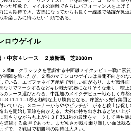
し抜群のコーナーリングでスピードを維持し、ゴール前で競り
かった印象で、マイルの距離でさらにパフォーマンスを上げて
力にも期待でき、古馬になってからも長く一線級で活躍が見込
戦を楽しみに待ちたい１頭である。
ンロウゲイル
・中京４レース ２歳新馬 芝2000ｍ
・２着■ クラシックを意識する中距離メイクデビュー戦に素
が初陣を飾ったが、２着のマテンロウゲイルは展開不向きのな
している。エピファネイア産駒で難しい面があり、まだ気性面
秒を馬なりでマークするなどキレ味が武器になりそうな走り。鞍
らのレース運びとなる。中距離のメイクデビュー戦らしく序盤
1.8-11.1-11.1秒と極端な上り勝負となる。序盤から先行
付いていた。３コーナーからややピッチが上がると鞍上は促し
進出を開始し直線を向かえる。大外に持ち出されると速い上が
に刺さりながらも上がり３Ｆ33.1秒の最速をマークして勝ち
台を連続する豪脚であった。まだ幼さが残り乗り難しい面は残
はずで、２戦目で初勝利の期待は大きい。