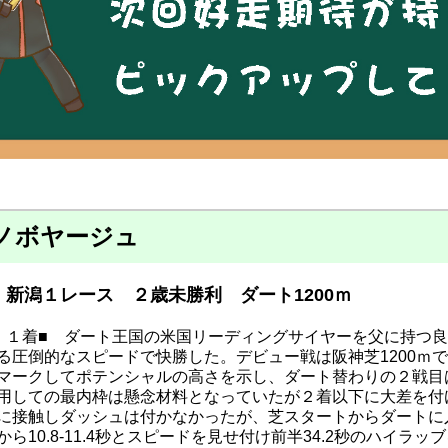
ノボヤージュ
新潟１レース ２歳未勝利 ダート1200ｍ
・１着■ ダート王国の米国リーディングサイヤーを父に持つ
る圧倒的なスピードで快勝した。デビュー戦は阪神芝1200ｍ
マークしてポテンシャルの高さを示し、ダート替わりの２戦目は
用しての最内枠は懸念材料となっていたが２着以下に大差を付
に接触しダッシュは付かなかったが、芝スタートからダートに
から10.8-11.4秒とスピードを見せ付け前半34.2秒のハイ