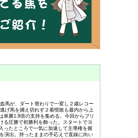
良血馬が、ダート替わりで一変し２歳レコー
で逃げ馬を捕え切れず２着惜敗も最内から上
単勝1.9倍の支持を集める。今回からブリ
ける圧勝で初勝利を飾った。スタートでヨ
入ったところで一気に加速して主導権を握
ラッブを演出。持ったままの手応えで直線に向い