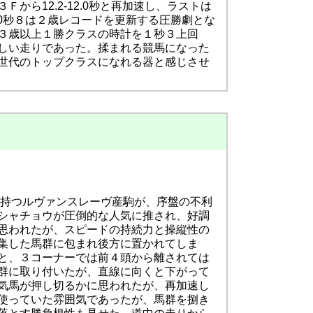
ら12.2-12.0秒と再加速し、ラストは
10秒８は２歳レコードを更新する圧勝劇とな
３歳以上１勝クラスの時計を１秒３上回
しい走りであった。揉まれる競馬になった
世代のトップクラスになれる器と感じさせ
に持つルヴァンスレーヴ産駒が、序盤の不利
シャチョウが圧倒的な人気に推され、好調
思われたが、スピードの持続力と操縦性の
集した馬群に包まれ後方に置かれてしま
と、３コーナーでは前４頭から離されては
群に取り付いたが、直線に向くと下がって
気馬が押し切るかに思われたが、再加速し
使っていた雰囲気であったが、馬群を捌き