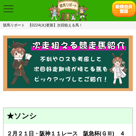
toggle
navigation
競馬リポート
【0224(火)更新】次回狙える馬！
★ソンシ
２月２１日・阪神１１レース 阪急杯(ＧⅢ) ４