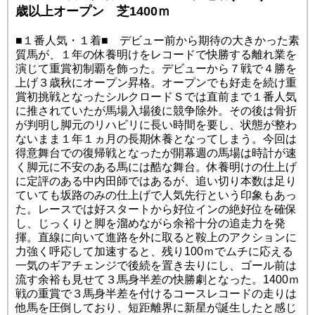
歳以上オープン 芝1400ｍ
■１番人気・１着■ デビュー前から期待の大きかった素
質馬が、１年の休養明けをレコードで快勝する離れ業を
演じて重賞初制覇を飾った。デビューから７戦で４勝を
上げ３歳秋にオープン昇格。オープンでも好走を続け重
賞初挑戦となったシルクロードＳでは直前まで１番人気
に推されていたが馬場入場後に競争除外。その後は骨折
が判明し脚元のリハビリに長い時間を要し、状態が整わ
ないまま１年１ヵ月の長期休養となってしまう。今回は
得意舞台での復帰戦となったが開幕週の馬場は時計が速
く脚元に不安のある馬には酷な舞台。休養明けの仕上げ
に定評のある中内田師ではあるが、追い切り本数は足り
ていても坂路のみの仕上げで人気先行という印象もあっ
た。レースでは好スタートから好位インの絶好位を確保
し、じっくりと脚を溜めながら余裕十分の追走力を発
揮。直線に向いて進路を外に取ると鞍上のアクションに
力強く呼応して加速すると、残り100ｍでムチに応える
一気のギアチェンジで後続を置き去りにし、ゴール前は
流す余裕も見せて３馬身半差の快勝劇となった。1400ｍ
戦の重賞で３馬身半差を付けるコースレコードの走りは
他馬を圧倒しており、短距離界に新星が誕生したと感じ