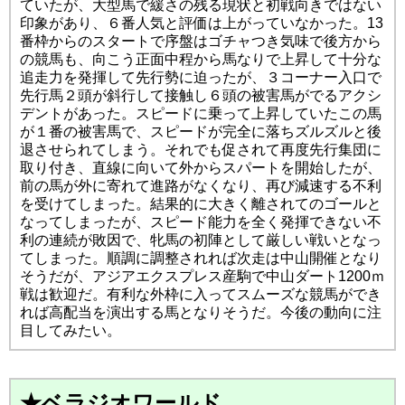
ていたが、大型馬で緩さの残る現状と初戦向きではない
印象があり、６番人気と評価は上がっていなかった。13
番枠からのスタートで序盤はゴチャつき気味で後方から
の競馬も、向こう正面中程から馬なりで上昇して十分な
追走力を発揮して先行勢に迫ったが、３コーナー入口で
先行馬２頭が斜行して接触し６頭の被害馬がでるアクシ
デントがあった。スピードに乗って上昇していたこの馬
が１番の被害馬で、スピードが完全に落ちズルズルと後
退させられてしまう。それでも促されて再度先行集団に
取り付き、直線に向いて外からスパートを開始したが、
前の馬が外に寄れて進路がなくなり、再び減速する不利
を受けてしまった。結果的に大きく離されてのゴールと
なってしまったが、スピード能力を全く発揮できない不
利の連続が敗因で、牝馬の初陣として厳しい戦いとなっ
てしまった。順調に調整されれば次走は中山開催となり
そうだが、アジアエクスプレス産駒で中山ダート1200ｍ
戦は歓迎だ。有利な外枠に入ってスムーズな競馬ができ
れば高配当を演出する馬となりそうだ。今後の動向に注
目してみたい。
★ベラジオワールド