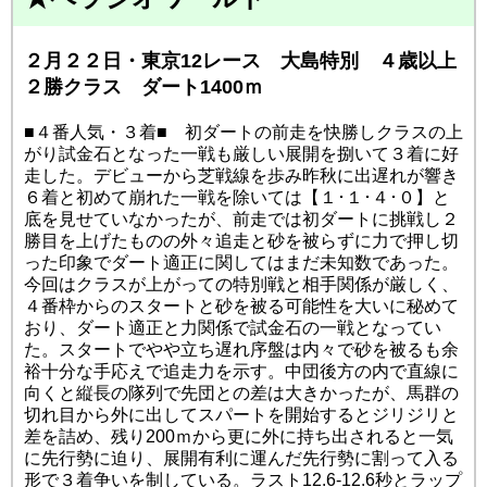
２月２２日・東京12レース 大島特別 ４歳以上
２勝クラス ダート1400ｍ
■４番人気・３着■ 初ダートの前走を快勝しクラスの上
がり試金石となった一戦も厳しい展開を捌いて３着に好
走した。デビューから芝戦線を歩み昨秋に出遅れが響き
６着と初めて崩れた一戦を除いては【１･１･４･０】と
底を見せていなかったが、前走では初ダートに挑戦し２
勝目を上げたものの外々追走と砂を被らずに力で押し切
った印象でダート適正に関してはまだ未知数であった。
今回はクラスが上がっての特別戦と相手関係が厳しく、
４番枠からのスタートと砂を被る可能性を大いに秘めて
おり、ダート適正と力関係で試金石の一戦となってい
た。スタートでやや立ち遅れ序盤は内々で砂を被るも余
裕十分な手応えで追走力を示す。中団後方の内で直線に
向くと縦長の隊列で先団との差は大きかったが、馬群の
切れ目から外に出してスパートを開始するとジリジリと
差を詰め、残り200ｍから更に外に持ち出されると一気
に先行勢に迫り、展開有利に運んだ先行勢に割って入る
形で３着争いを制している。ラスト12.6-12.6秒とラップ