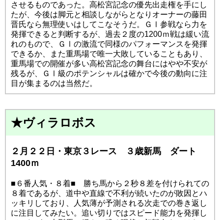
させるものであった。高松宮記念の優先出走権を手にし
たが、今後は脚元と相談しながらとなりオーナーの藤田
晋氏なら無理使いはしてこなそうだ。ＧⅠ参戦なら力を
発揮できると判断するが、過去２度の1200ｍ戦は緩い流
れのもので、ＧⅠの激流で同様のパフォーマンスを発揮
できるか、また重馬場で唯一大敗していることもあり、
重馬場での開催が多い高松宮記念の舞台にはやや不安が
残るが、ＧⅠ級のポテンシャルは確かで今後の動向に注
目が集まるのは当然だ。
★ヴィラロボス
２月２２日・東京３レース ３歳新馬 ダート
1400ｍ
■６番人気・８着■ 勝ち馬から２秒８差を付けられての
８着であるが、道中や直線で不利が続いたのが敗因とハ
ッキリしており、人気薄が予測される次走での巻き返し
に注目してみたい。追い切りではスピード能力を発揮し