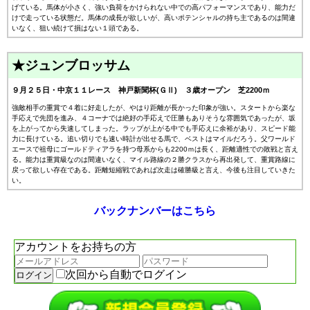
げている。馬体が小さく、強い負荷をかけられない中での高パフォーマンスであり、能力だ
けで走っている状態だ。馬体の成長が欲しいが、高いポテンシャルの持ち主であるのは間違
いなく、狙い続けて損はない１頭である。
★ジュンブロッサム
９月２５日・中京１１レース 神戸新聞杯(ＧⅡ) ３歳オープン 芝2200ｍ
強敵相手の重賞で４着に好走したが、やはり距離が長かった印象が強い。スタートから楽な
手応えで先団を進み、４コーナでは絶好の手応えで圧勝もありそうな雰囲気であったが、坂
を上がってから失速してしまった。ラップが上がる中でも手応えに余裕があり、スピード能
力に長けている。追い切りでも速い時計が出せる馬で、ベストはマイルだろう。父ワールド
エースで祖母にゴールドティアラを持つ母系からも2200ｍは長く、距離適性での敗戦と言え
る。能力は重賞級なのは間違いなく、マイル路線の２勝クラスから再出発して、重賞路線に
戻って欲しい存在である。距離短縮戦であれば次走は確勝級と言え、今後も注目していきた
い。
バックナンバーはこちら
アカウントをお持ちの方
次回から自動でログイン