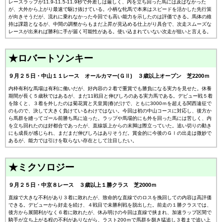
レースラップが11.9-11.5-11.9秒で外差しは厳しく、内を立ち回った馬には及ばなかった
が、大外から上がり最速で駆け抜けている。小柄な牝馬で本来はスピードを活かした先行策
が向きそうだが、流れに乗れなかった今回でも高い能力を示したのは評価できる。馬体の維
持は課題となるが、中間の調整からもまだ上昇が見込める仕上がり具合で、次走スムーズな
レースが出来れば勝利に手が届く可能性がある。使い込まれていない次走が狙いと言える。
★ロバートソンキー
９月２５日・中山１１レース オールカマー(ＧⅡ) ３歳以上オープン 芝2200ｍ
内枠有利な馬場は有利に働いだが、好内容の２着で重賞でも勝負になる実力を見せた。休養
期間が長く５歳秋ではあるが、まだ11戦目と伸びしろのある実力馬である。デビュー戦５着
を除くと、３着を外したのは菊花賞と天皇賞(春)だけで、ともに3000ｍを超える関西遠征で
のもので、決して大きく負けているわけではない。今回は初の中山コースに対応し、後方か
ら馬群を縫ってゴール前勝ち馬に迫った。ラップや馬場的にも外を回った馬には苦しく、内
を立ち回れたのは好都合であったが、直線坂上からの末脚は際立っていた。追い切りの動き
にも成長が感じられ、まだまだ伸びしろはありそうだ。賞金的に今後のＧⅠの出走は微妙で
あるが、能力では引けを取らない存在として注目したい。
★ミクソロジー
９月２５日・中京８レース ３歳以上１勝クラス 芝2000ｍ
直線で大きな不利があり３着に敗れたが、致命的な直線でのロスを挽回しての内容は高評価
できる。デビューから好走を続け、４戦目で未勝利戦を脱出した。前走の１勝クラスでは、
後方から展開利がなく６着に敗れたが、休み明けの今回は直線で挟まれ、加速ラップ区間で
騎手が立ち上がる程の不利がありながら、ラスト200ｍで馬群を捌き猛追し３着まで追い上