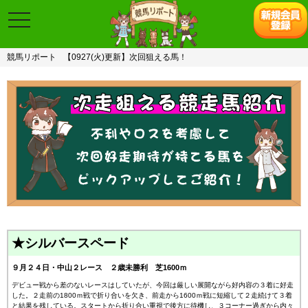
toggle
navigation
競馬リポート
【0927(火)更新】次回狙える馬！
★シルバースペード
９月２４日・中山２レース ２歳未勝利 芝1600ｍ
デビュー戦から差のないレースはしていたが、今回は厳しい展開ながら好内容の３着に好走
した。２走前の1800ｍ戦で折り合いを欠き、前走から1600ｍ戦に短縮して２走続けて３着
と結果を残している。スタートから折り合い重視で後方に待機し、３コーナー過ぎから内々