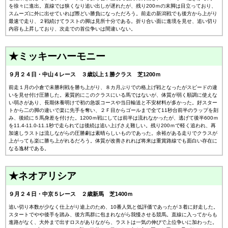
を徐々に進出。直線では狭くなり追い出しが遅れたが、残り200ｍの末脚は目立っており、
スムーズに外に出せていれば際どい勝負になっただろう。前走の新潟戦でも後方から上がり
最速で走り、２戦続けてラストの脚は見所十分である。折り合い面に進境を見せ、追い切り
内容も上昇しており、次走での首位争いは間違いない。
★ミッキーハーモニー
９月２４日・中山４レース ３歳以上１勝クラス 芝1200ｍ
前走１月の小倉で未勝利戦を勝ち上がり、８カ月ぶりでの格上げ戦となったがスピードの違
いを見せ付け圧勝した。素質的にこのクラスにいる馬ではないが、体質が弱く順調に使えな
い弱さがあり、長期休養明けで初の急坂コースや当日輸送と不安材料が多かった。好スター
トから二の脚の違いで楽に先手を奪い、２Ｆ目からゴールまで全て11秒台前半のラップを刻
み、後続に５馬身差を付けた。1200ｍ戦にしては前半は流れなかったが、逃げて後半600ｍ
を11.4-11.0-11.1秒で走られては後続は追い上げさえ難しい。残り200ｍで軽く追われ、再
加速しラストは流しながらの圧勝劇は素晴らしいものであった。余裕がある走りでクラスが
上がっても楽に勝ち上がれるだろう。体質が改善されれば将来は重賞路線でも面白い存在に
なる逸材である。
★ネオアリシア
９月２４日・中京５レース ２歳新馬 芝1400ｍ
追い切り本数が少なく仕上がり途上のため、10番人気と低評価であったが３着に好走した。
スタートでやや後手を踏み、後方馬群に包まれながら我慢させる競馬。直線に入ってからも
進路がなく、大外まで出すロスがありながら、ラストは一気の伸びで上位争いに加わった。