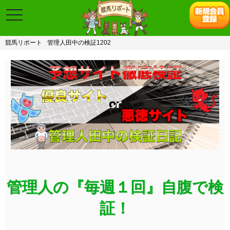
toggle
navigation
競馬リポート
管理人田中の検証1202
管理人の『毎週１回』自腹で検
証！