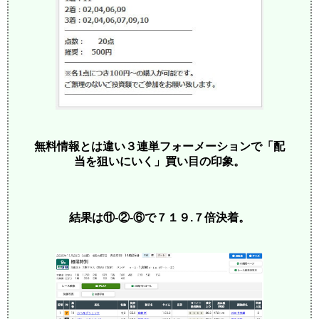
無料情報とは違い３連単フォーメーションで「配
当を狙いにいく」買い目の印象。
結果は⑪-②-⑥で７１９.７倍決着。