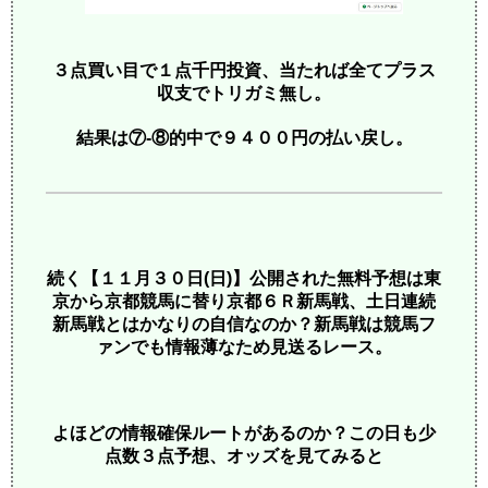
３点買い目で１点千円投資、当たれば全てプラス
収支でトリガミ無し。
結果は⑦-⑧的中で９４００円の払い戻し。
続く【１１月３０日(日)】公開された無料予想は東
京から京都競馬に替り京都６Ｒ新馬戦、土日連続
新馬戦とはかなりの自信なのか？新馬戦は競馬フ
ァンでも情報薄なため見送るレース。
よほどの情報確保ルートがあるのか？この日も少
点数３点予想、オッズを見てみると