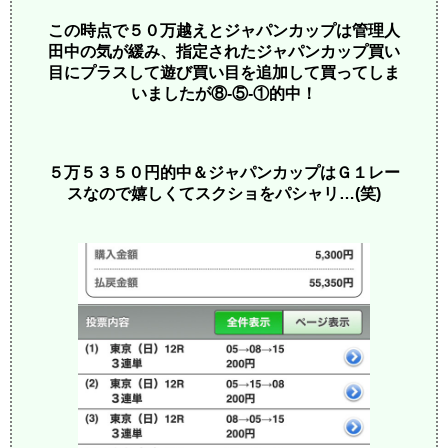
この時点で５０万越えとジャパンカップは管理人
田中の気が緩み、指定されたジャパンカップ買い
目にプラスして遊び買い目を追加して買ってしま
いましたが⑧-⑤-①的中！
５万５３５０円的中＆ジャパンカップはＧ１レー
スなので嬉しくてスクショをパシャリ…(笑)