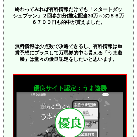
終わってみれば有料情報だけでも「スタートダッ
シュプラン」２回参加分(推定配当30万～)の６６万
６７００円も的中が貰えました。
無料情報は少点数で攻略できるし、有料情報は重
賞予想にプラスして万馬券的中も貰える「うま遊
勝」は堂々の優良認定をしたいと思います。
優良サイト認定：うま遊勝