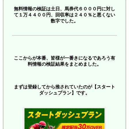
無料情報の検証は土日、馬券代６０００円に対し
て１万４４００円、回収率は２４０％と悪くない
数字でした。
ここからが本番、皆様が一番きになるであろう有
料情報の検証結果をまとめました。
まずは登録してから推されていたのが【スタート
ダッシュプラン】です。