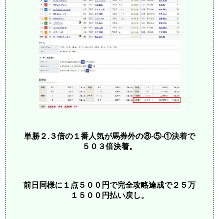
単勝２.３倍の１番人気が馬券外の⑧-⑤-①決着で
５０３倍決着。
前日同様に１点５００円で完全攻略達成で２５万
１５００円払い戻し。