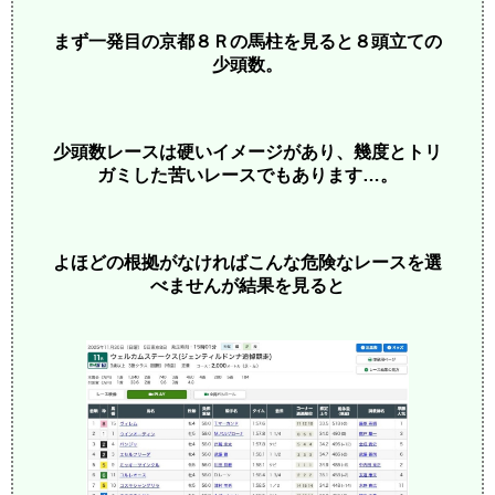
まず一発目の京都８Ｒの馬柱を見ると８頭立ての
少頭数。
少頭数レースは硬いイメージがあり、幾度とトリ
ガミした苦いレースでもあります…。
よほどの根拠がなければこんな危険なレースを選
べませんが結果を見ると