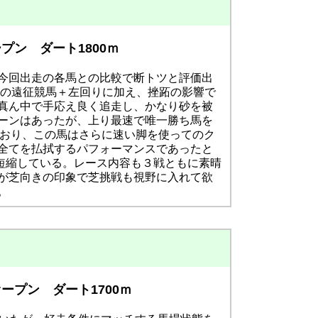
プン ダート1800ｍ
今回出走の各馬との比較で断トツと評価出
初の遠征競馬＋左回りに加え、挫跖の影響で
真ん中で手応え良く追走し、かなり砂を被
ーンはあったが、上り最速で唯一勝ち馬を
しており、この馬はさらに速い脚を使ってのク
全てを払拭するパフォーマンスであったと
も短縮している。レース内容も３戦ともに素晴
が芝向きの印象で芝挑戦も視野に入れて欲
。
ープン ダート1700ｍ