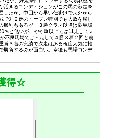
ていたが、好走条件にマッチする馬場状態を
が活きるコンディションがこの馬の激走を
屈したが、中団から早い仕掛けで大外から
戦で近２走のオープン特別でも大敗を喫し
の勝利もあるが、３勝クラス以降は良馬場
0％と低いが、やや重以上では11走して３
場か不良馬場では６走して４勝３着２回と崩
重賞３着の実績で次走はある程度人気に推
で勝負するのが面白い。今後も馬場コンデ
獲得☆