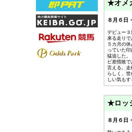
★オメ
８月６日・
デビュー３
来る走りで
５カ月の休
っていた印
猛追した。
ビ差惜敗で
言える。走
らしく、世
しい気もす
★ロッ
８月６日・