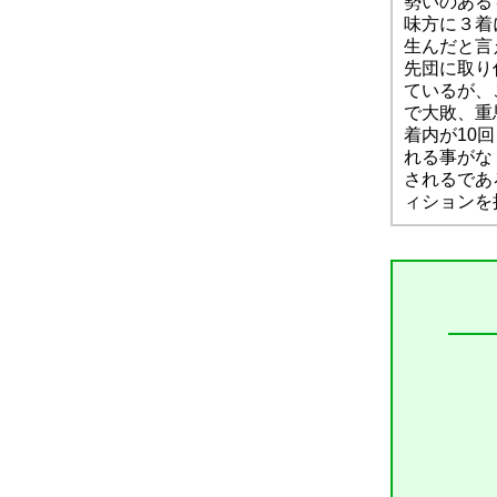
勢いのある
味方に３着
生んだと言
先団に取り
ているが、
で大敗、重
着内が10
れる事がな
されるであ
ィションを