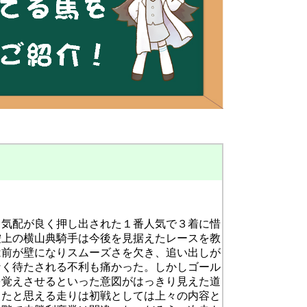
り気配が良く押し出された１番人気で３着に惜
鞍上の横山典騎手は今後を見据えたレースを教
は前が壁になりスムーズさを欠き、追い出しが
なく待たされる不利も痛かった。しかしゴール
を覚えさせるといった意図がはっきり見えた道
ったと思える走りは初戦としては上々の内容と