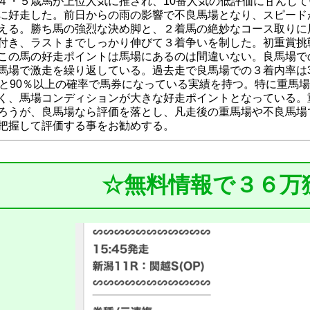
４・５歳馬が上位人気に推され、10番人気の低評価に甘んじ
に好走した。前日からの雨の影響で不良馬場となり、スピード
える。勝ち馬の強烈な決め脚と、２着馬の絶妙なコース取りに
付き、ラストまでしっかり伸びて３着争いを制した。初重賞挑
この馬の好走ポイントは馬場にあるのは間違いない。良馬場で
馬場で激走を繰り返している。過去走で良馬場での３着内率は3
回と90％以上の確率で馬券になっている実績を持つ。特に重馬
く、馬場コンディションが大きな好走ポイントとなっている。
ろうが、良馬場なら評価を落とし、凡走後の重馬場や不良馬場
把握して評価する事をお勧めする。
☆無料情報で３６万