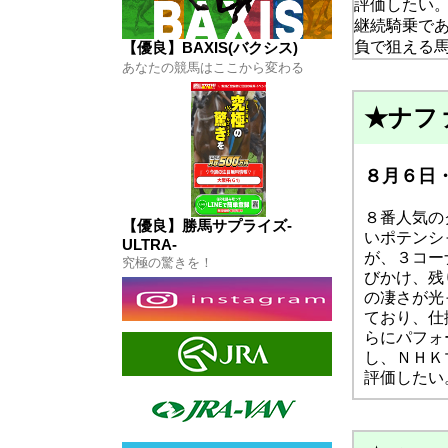
評価したい
勝馬サプライズ‐
継続騎乗で
LTRA‐
はコチラから
負で狙える
【優良】BAXIS(バクシス)
あなたの競馬はここから変わる
★ナフ
８月６日・
８番人気の
【優良】勝馬サプライズ‐
いポテンシ
ULTRA‐
が、３コー
究極の驚きを！
びかけ、残
の凄さが光
ており、仕
らにパフォ
し、ＮＨＫ
評価したい