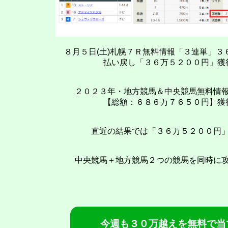
８月５日(土)札幌７Ｒ無料情報「３連単」３
払い戻し「３６万５２００円」獲
２０２３年・地方競馬＆中央競馬無料情
【総額：６８６万７６５０円】獲
直近の結果では「３６万５２００円
中央競馬＋地方競馬２つの競馬を同時に
今週も３０万越えを無料で当