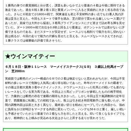
１勝馬の身での重賞挑戦と分が悪く、課題も多いなかで上り最速の４着は今後に期待できる
激走であった。過去６戦１勝２着１回と重賞メンバーに入ると実績的に大きく劣る存在であ
った。さらに６戦全てが1800ｍ戦で、関東遠征も初と不安材料の多い点でも11番人気の評
価は妥当と言えた。今回もスタートで後手を踏み、芝の部分で置かれる厳しいレース運びで
あったが、直線では大外から猛追し３着馬ブライアンセンスにクビ差まで詰め寄る脚を見せ
ていた。ダート1600ｍ戦で次位を0.6秒上回る上り最速は、ポテンシャルでは差がないと評
価できるものである。まだスタートが安定せず、レースぶりも粗削りで能力を出し切れない
面は残るが、今回の走りで能力の片鱗を見せたと言える。スムーズなレースさえできれば、
１勝クラスでは確勝級の評価で良さそうだ。
★ウインマイティー
６月１８日・阪神１１レース マーメイドステークス(ＧⅢ) ３歳以上牝馬オープ
ン 芝2000ｍ
実績面では断然のメンバー構成のＧⅢでの２着は物足りないと思われがちだが、今回は不安
材料の多いレースで危険な人気馬に成り得る戦いであった。昨年のマーメイドＳの覇者で、
その後は京都大賞典３着やイクイノックス、ドウデュースといった牡馬との戦いでも差のな
いレースをしている実力馬である。今回は上り馬ビッグリボンが参戦したものの相手弱化
で、力量的には断然の存在で連覇の期待も大きかった。しかし今回は五十嵐調教師の定年引
退で、西園厩舎に転厩しての初戦であった。鞍上は引き続き和田竜騎手に落ち着いたが、中
間の調整内容は以前と大きく異なり、最終追い切りを軽めにセーブしていた内容から、強め
に負荷をかけ好時計をマークする内容に変わっていた。ハンデも56キロと重く、厳しい戦い
も予感させていたが上り最速での２着なら力を示したと言える。叩いて良くなるタイプでも
あり、精神的にも上積みが見込める次走はさらに上昇する走りが見れそうだ。