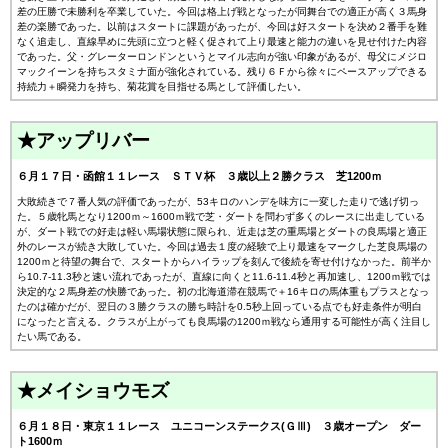
差の圧勝で未勝利を卒業していた。今回は格上げ戦となったが同舞台での適正が高く３馬身
差の楽勝であった。以前はスタートに課題があったが、今回は好スタートを決め２番手を難
なく追走し、直線早めに先頭に立つと軽く促されて上り最速と能力の違いを見せ付けた内容
であった。父・グレーターロンドンというとマイル志向が強い印象があるが、母父にメジロ
マックイーンを持ちスタミナ面が強化されている。残り６Ｆから徐々にペースアップできる
持続力＋瞬発力を持ち、菊花賞を目指せる馬として評価したい。
★アップリバー
６月１７日・函館１１レース ＳＴＶ杯 ３歳以上２勝クラス 芝1200ｍ
大敗続きで７番人気の評価であったが、53キロのハンデを味方に一変した走りで逃げ切っ
た。５歳牝馬となり1200ｍ～1600ｍ戦で芝・ダートを問わず多くのレースに出走している
が、ダート戦での好走は軽い馬場状態に限られ、近走は芝の重馬場とダートの良馬場と適正
外のレースが続き大敗していた。今回は過去１度の経験で上り最速をマークした芝良馬場の
1200ｍと待望の舞台で、スタートからハイラップを刻んで後続を寄せ付けなかった。前半か
ら10.7-11.3秒と速い流れであったが、直線に向くと11.6-11.4秒と再加速し、1200ｍ戦では
決定的な２馬身差の快勝であった。初の北海道滞在競馬で＋16キロの馬体重もプラスとなっ
たのは確かだが、翌日の３勝クラスの勝ち時計を0.5秒上回っている点でも好走条件が明白
になったと言える。クラスが上がっても良馬場の1200ｍ戦なら通用する可能性が高く注目し
たい馬である。
★メイショウモズ
６月１８日・東京１１レース ユニコーンステークス(ＧⅢ) ３歳オープン ダー
ト1600ｍ