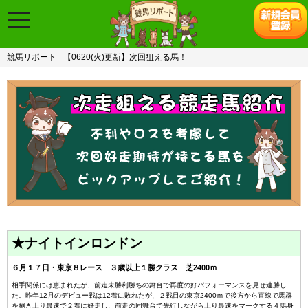
toggle
navigation
競馬リポート
【0620(火)更新】次回狙える馬！
★ナイトインロンドン
６月１７日・東京８レース ３歳以上１勝クラス 芝2400ｍ
相手関係には恵まれたが、前走未勝利勝ちの舞台で再度の好パフォーマンスを見せ連勝し
た。昨年12月のデビュー戦は12着に敗れたが、２戦目の東京2400ｍで後方から直線で馬群
を捌き上り最速で２着に好走し、前走の同舞台で先行しながら上り最速をマークする４馬身